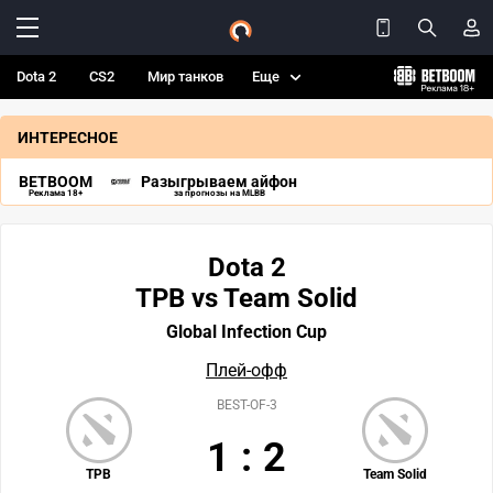
Dota 2
CS2
Мир танков
Еще
ИНТЕРЕСНОЕ
BETBOOM
Разыгрываем айфон
Реклама 18+
за прогнозы на MLBB
Dota 2
TPB vs Team Solid
Global Infection Cup
Плей-офф
BEST-OF-3
1
:
2
TPB
Team Solid