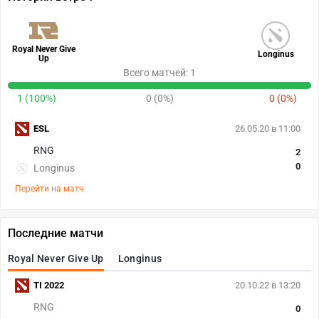
Royal Never Give
Longinus
Up
Всего матчей: 1
1 (100%)
0 (0%)
0 (0%)
ESL
26.05.20 в 11:00
RNG
2
0
Longinus
Перейти на матч
Последние матчи
Royal Never Give Up
Longinus
TI 2022
20.10.22 в 13:20
RNG
0