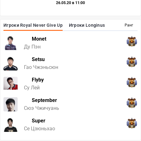
26.05.20 в 11:00
Игроки Royal Never Give Up
Игроки Longinus
Ранг
Monet
52
Ду Пэн
Setsu
166
Гао Чжэньсюн
Flyby
550
Су Лей
September
132
Сюэ Чжичуань
Super
50
Се Цзюньхао