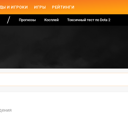
ДЫ И ИГРОКИ
ИГРЫ
РЕЙТИНГИ
Прогнозы
Косплей
Токсичный тест по Dota 2
дения