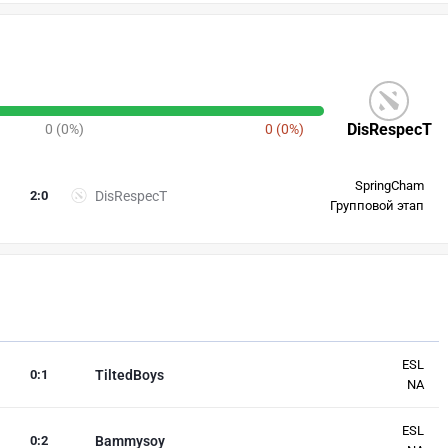
DisRespecT
0 (0%)
0 (0%)
SpringCham
2
:
0
DisRespecT
Групповой этап
ESL
0
:
1
TiltedBoys
NA
ESL
0
:
2
Bammysoy