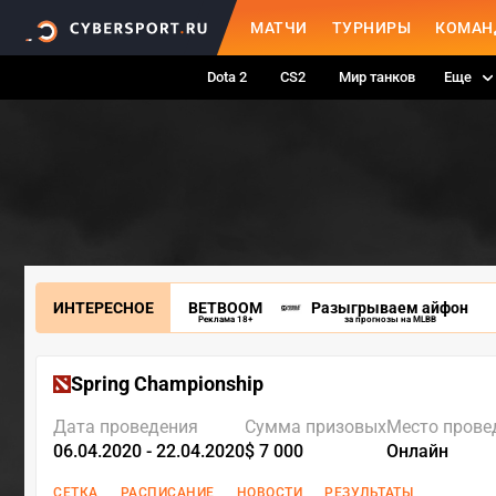
МАТЧИ
ТУРНИРЫ
КОМАН
Dota 2
CS2
Мир танков
Еще
ИНТЕРЕСНОЕ
BETBOOM
Разыгрываем айфон
Реклама 18+
за прогнозы на MLBB
Spring Championship
Дата проведения
Сумма призовых
Место прове
06.04.2020 - 22.04.2020
$ 7 000
Онлайн
СЕТКА
РАСПИСАНИЕ
НОВОСТИ
РЕЗУЛЬТАТЫ