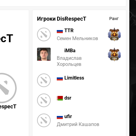
Игроки DisRespecT
Ранг
TTR
ecT
Семен Мельников
506
iMBa
Владислав
598
Хорольцев
Limitless
dsr
especT
ufir
Дмитрий Кашапов