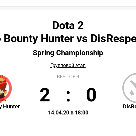
Dota 2
 Bounty Hunter vs DisResp
Spring Championship
Групповой этап
BEST-OF-3
2
:
0
y Hunter
DisR
14.04.20 в 18:00