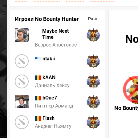
Игроки No Bounty Hunter
Ранг
Maybe Next
No
Time
875
Веррос Апостолос
ntakii
1802
kAAN
Даниэль Хейсу
1545
bOne7
Питтнер Арманд
979
No Bount
Flash
Анджел Ньямту
633