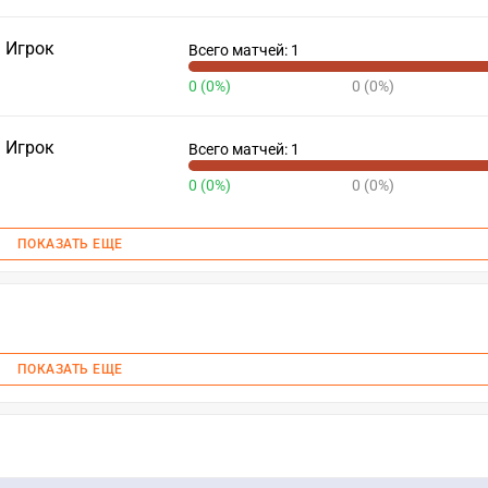
Игрок
Всего матчей: 1
0 (0%)
0 (0%)
Игрок
Всего матчей: 1
0 (0%)
0 (0%)
ПОКАЗАТЬ ЕЩЕ
ПОКАЗАТЬ ЕЩЕ