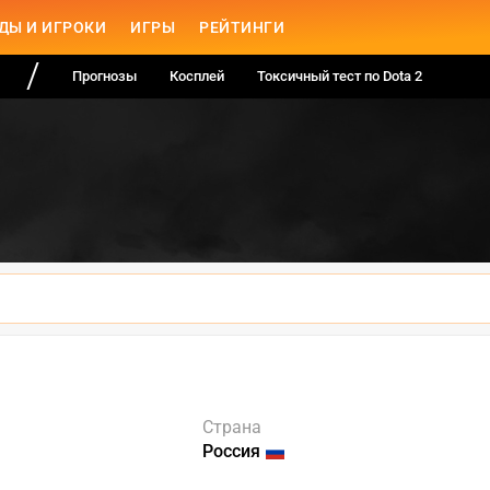
ДЫ И ИГРОКИ
ИГРЫ
РЕЙТИНГИ
Прогнозы
Косплей
Токсичный тест по Dota 2
Страна
Россия