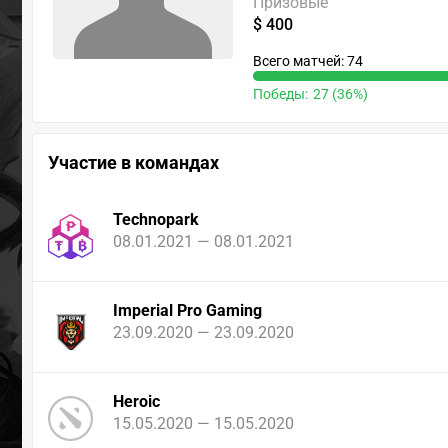
Призовые
$ 400
Всего матчей: 74
Победы:
27 (36%)
Участие в командах
Technopark
08.01.2021 — 08.01.2021
Imperial Pro Gaming
23.09.2020 — 23.09.2020
Heroic
15.05.2020 — 15.05.2020