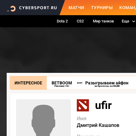
МАТЧИ
ТУРНИРЫ
КОМАН
Dota 2
CS2
Мир танков
Еще
ИНТЕРЕСНОЕ
BETBOOM
Разыгрываем айфон
Реклама 18+
за прогнозы на MLBB
ufir
Имя
Дмитрий Кашапов