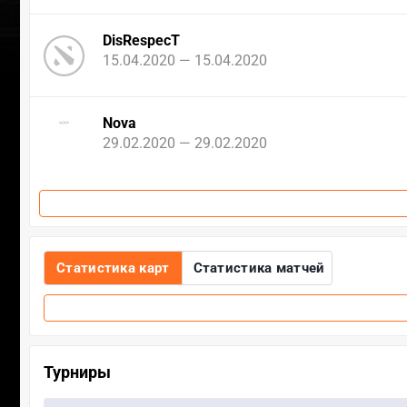
DisRespecT
15.04.2020 — 15.04.2020
Nova
29.02.2020 — 29.02.2020
Статистика карт
Статистика матчей
Турниры