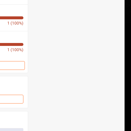
1 (100%)
1 (100%)