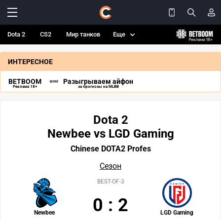
Dota 2
CS2
Мир танков
Еще
ИНТЕРЕСНОЕ
BETBOOM
Разыгрываем айфон
Реклама 18+
за прогнозы на MLBB
Dota 2
Newbee vs LGD Gaming
Chinese DOTA2 Profes
Сезон
BEST-OF-3
0
:
2
Newbee
LGD Gaming