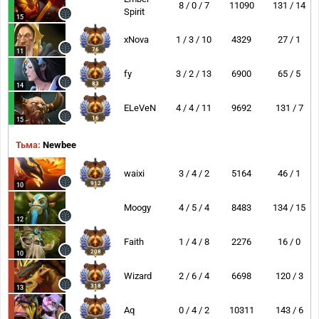
8 / 0 / 7
11090
131 / 14
Spirit
15
xNova
1 / 3 / 10
4329
27 / 1
76
11
fy
3 / 2 / 13
6900
65 / 5
83
14
ELeVeN
4 / 4 / 11
9692
131 / 7
16
15
Тьма:
Newbee
waixi
3 / 4 / 2
5164
46 / 1
912
10
Moogy
4 / 5 / 4
8483
134 / 15
12
Faith
1 / 4 / 8
2276
16 / 0
208
10
Wizard
2 / 6 / 4
6698
120 / 3
318
13
Aq
0 / 4 / 2
10311
143 / 6