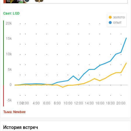
3
13
Свет: LGD
золото
опыт
Тьма: Newbee
История встреч