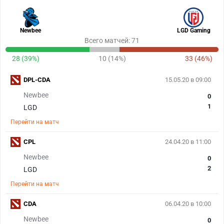
Newbee
LGD Gaming
Всего матчей: 71
28 (39%)
10 (14%)
33 (46%)
DPL-CDA
15.05.20 в 09:00
Newbee
0
1
LGD
Перейти на матч
CPL
24.04.20 в 11:00
Newbee
0
2
LGD
Перейти на матч
CDA
06.04.20 в 10:00
Newbee
0