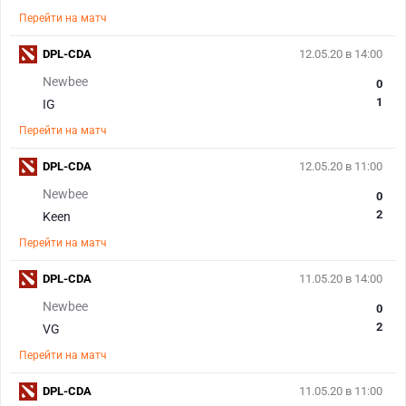
Перейти на матч
DPL-CDA
12.05.20 в 14:00
Newbee
0
1
IG
Перейти на матч
DPL-CDA
12.05.20 в 11:00
Newbee
0
2
Keen
Перейти на матч
DPL-CDA
11.05.20 в 14:00
Newbee
0
2
VG
Перейти на матч
DPL-CDA
11.05.20 в 11:00