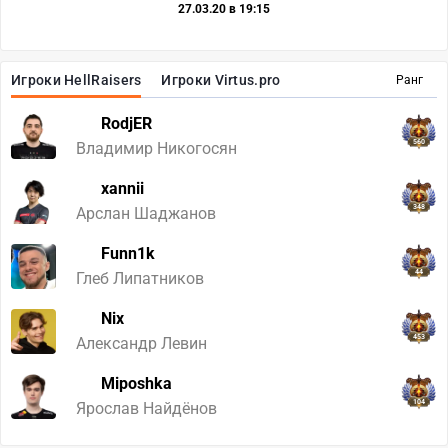
27.03.20 в 19:15
Игроки HellRaisers
Игроки Virtus.pro
Ранг
RodjER
560
Владимир Никогосян
xannii
348
Арслан Шаджанов
Funn1k
44
Глеб Липатников
Nix
453
Александр Левин
Miposhka
104
Ярослав Найдёнов