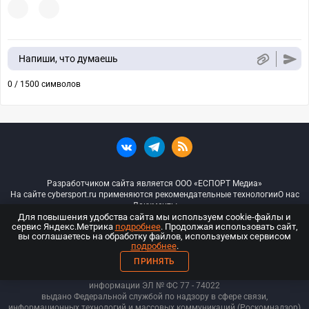
Напиши, что думаешь
0 / 1500 символов
Разработчиком сайта является ООО «ЕСПОРТ Медиа»
На сайте cybersport.ru применяются рекомендательные технологии
О нас
Документы
Для повышения удобства сайта мы используем cookie-файлы и
сервис Яндекс.Метрика
подробнее
. Продолжая использовать сайт,
© ООО «Киберспорт.ру» — Все права защищены
вы соглашаетесь на обработку файлов, используемых сервисом
подробнее
.
18+
ПРИНЯТЬ
ООО «Киберспорт.ру». Свидетельство о регистрации средств массовой
информации ЭЛ № ФС 77 - 74
022
выдано Федеральной службой по надзору в сфере связи,
информационных технологий и массовых коммуникаций (Роскомнадзор)