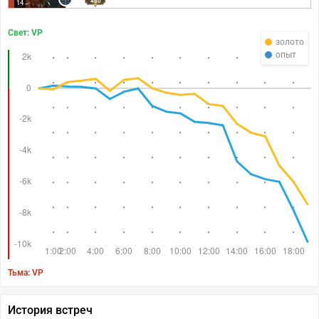
460
14
Свет: VP
золото
опыт
Тьма: VP
История встреч