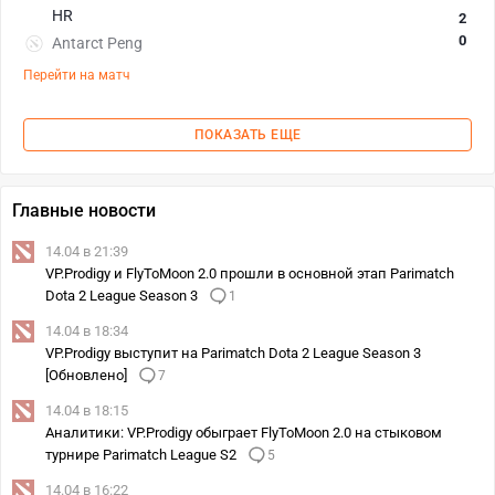
HR
2
0
Antarct Peng
Перейти на матч
ПОКАЗАТЬ ЕЩЕ
Главные новости
14.04 в 21:39
VP.Prodigy и FlyToMoon 2.0 прошли в основной этап Parimatch
Dota 2 League Season 3
1
14.04 в 18:34
VP.Prodigy выступит на Parimatch Dota 2 League Season 3
[Обновлено]
7
14.04 в 18:15
Аналитики: VP.Prodigy обыграет FlyToMoon 2.0 на стыковом
турнире Parimatch League S2
5
14.04 в 16:22