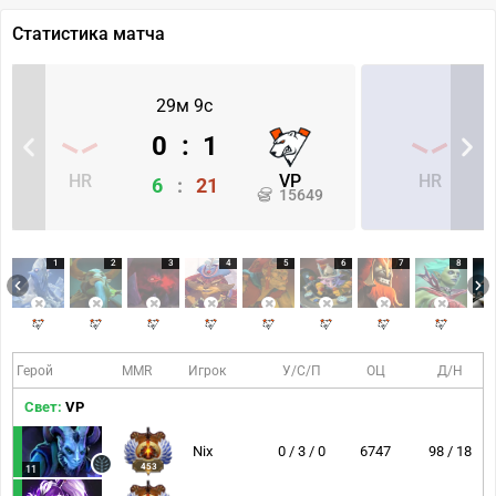
Статистика матча
29м 9с
0
:
1
HR
VP
HR
6
:
21
15649
1
2
3
4
5
6
7
8
Герой
MMR
Игрок
У/С/П
ОЦ
Д/Н
Свет:
VP
Nix
0 / 3 / 0
6747
98 / 18
453
11