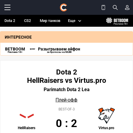
Dota 2
CS2
Мир танков
Еще
ИНТЕРЕСНОЕ
BETBOOM
Разыгрываем айфон
Реклама 18+
за прогнозы на MLBB
Dota 2
HellRaisers vs Virtus.pro
Parimatch Dota 2 Lea
Плей-офф
BEST-OF-3
0
:
2
HellRaisers
Virtus.pro