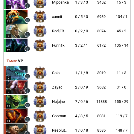
Miposhka
1 / 3 / 3
3452
15 / 3
104
8
xannii
0 / 5 / 0
6939
134 / 1
348
11
RodjER
0 / 2 / 0
3074
45 / 2
560
8
Funn1k
3 / 2 / 1
6172
105 / 14
44
12
Тьма:
VP
Solo
1 / 1 / 8
3019
11 / 3
389
9
Zayac
2 / 0 / 9
3682
31 / 0
191
9
No[o]ne
7 / 0 / 6
11338
155 / 29
54
15
Cooman
4 / 3 / 5
8031
119 / 7
444
14
Resolut1on
1 / 0 / 8
8585
148 / 7