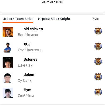
28.02.20 в 08:00
Игроки Team Sirius
Игроки Black Knight
Ранг
old chicken
282
Ван Чжиюн
XCJ
27
Сяо Чаоцзянь
Dstones
11
Дэн Лэй
dolem
76
Ху Сэнь
Hym
2008
Сюй Чжи