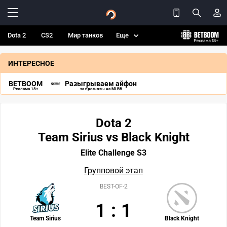
Dota 2
CS2
Мир танков
Еще
ИНТЕРЕСНОЕ
BETBOOM
Разыгрываем айфон
Реклама 18+
за прогнозы на MLBB
Dota 2
Team Sirius vs Black Knight
Elite Challenge S3
Групповой этап
BEST-OF-2
1
:
1
Team Sirius
Black Knight