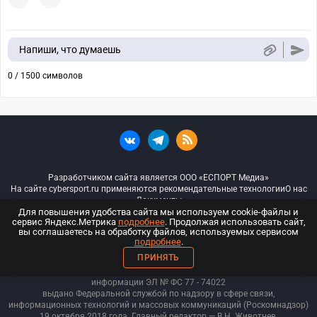
Напиши, что думаешь
0 / 1500 символов
Разработчиком сайта является ООО «ЕСПОРТ Медиа»
На сайте cybersport.ru применяются рекомендательные технологии
О нас
Документы
Для повышения удобства сайта мы используем cookie-файлы и
сервис Яндекс.Метрика
подробнее
. Продолжая использовать сайт,
© ООО «Киберспорт.ру» — Все права защищены
вы соглашаетесь на обработку файлов, используемых сервисом
подробнее
.
18+
ПРИНЯТЬ
ООО «Киберспорт.ру». Свидетельство о регистрации средств массовой
информации ЭЛ № ФС 77 - 74
022
выдано Федеральной службой по надзору в сфере связи,
информационных технологий и массовых коммуникаций (Роскомнадзор)
19 октября 2018 года. Главный редактор — В.Н. Животнев.