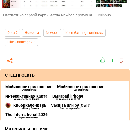
Статистика первой карты матча Newbee против KG.Luminous
Dota 2
Новости
Newbee
Keen Gaming.Luminous
Elite Challenge S3
0
СПЕЦПРОЕКТЫ
Мобильное приложение
Мобильное приложение
Cybersport.ru
Cybersport.ru
Интерактивная карта
Выиграй iPhone
киберспорта за 15 лет
за прогнозы на MLBB
Киберкалендарь
Vasilisa или by_Owl?
по Миру Танков
За кого сердечко?
The International 2026
выбирай фаворита!
Материалы по теме