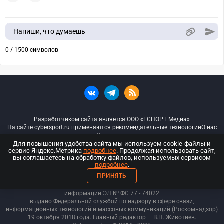
Напиши, что думаешь
0 / 1500 символов
Разработчиком сайта является ООО «ЕСПОРТ Медиа»
На сайте cybersport.ru применяются рекомендательные технологии
О нас
Документы
Для повышения удобства сайта мы используем cookie-файлы и
сервис Яндекс.Метрика
подробнее
. Продолжая использовать сайт,
© ООО «Киберспорт.ру» — Все права защищены
вы соглашаетесь на обработку файлов, используемых сервисом
подробнее
.
18+
ПРИНЯТЬ
ООО «Киберспорт.ру». Свидетельство о регистрации средств массовой
информации ЭЛ № ФС 77 - 74
022
выдано Федеральной службой по надзору в сфере связи,
информационных технологий и массовых коммуникаций (Роскомнадзор)
19 октября 2018 года. Главный редактор — В.Н. Животнев.