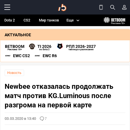
Dota 2
CS2
Мир танков
Еще
АКТУАЛЬНОЕ
BETBOOM
TI 2026
РПЛ 2026-2027
Реклама 18+
по Dota 2
таблица и расписание
EWC CS2
EWC R6
Новость
Newbee отказалась продолжать
матч против KG.Luminous после
разгрома на первой карте
03.03.2020 в 13:40
7