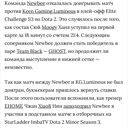
Команда
Newbee
отказалась доигрывать матч
против
Keen Gaming.Luminous
в плей-офф Elite
Challenge S3 по Dota 2. Это случилось после того,
как состав Сюй
Moogy
Ханя уступил на первой
карте за 18 минут со счетом 21:4. Следующим
соперником Newbee должен стать победитель в
паре
Team Black
—
GHOST
, но продолжит ли
команда выступление в нижней сетке —
неизвестно.
Так как матч между Newbee и KG.Luminous не был
доигран, букмекерам пришлось вернуть ставки.
После этого пользователи вспомнили, как тренер
EHOME
Чжан
Xiao8
Нин
заподозрил
Newbee в
участии в подставном матче в отборочных на
StarLadder ImbaTV Dota 2 Minor Season 3.