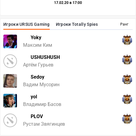
17.02.20 в 17:00
Игроки URSUS Gaming
Игроки Totally Spies
Ранг
Yoky
253
Максим Ким
USHUSHUSH
838
Артём Гурьев
Sedoy
4938
Вадим Мусорин
yol
627
Владимир Басов
PLOV
1279
Рустам Звягинцев