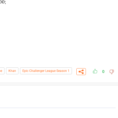
00;
pe
Khan
Epic Challenger League Season 1
0
СКАЧАТЬ НА
СК
ОВАТЬ
ЗАБРАТЬ
ANDROID