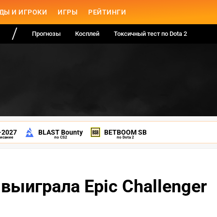
ДЫ И ИГРОКИ
ИГРЫ
РЕЙТИНГИ
Прогнозы
Косплей
Токсичный тест по Dota 2
-2027
BLAST Bounty
BETBOOM SB
писание
по CS2
по Dota 2
выиграла Epic Challenger