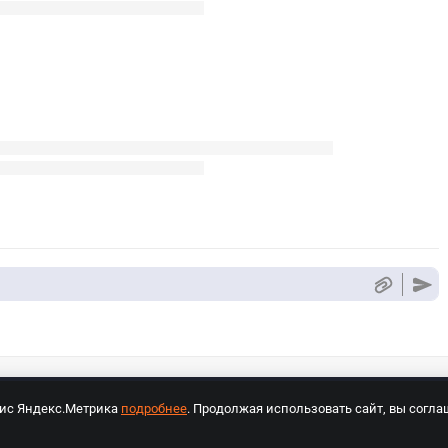
вис Яндекс.Метрика
подробнее
. Продолжая использовать сайт, вы согла
СПОРТ Медиа»
На сайте cybersport.ru применяются рекомендательные техноло