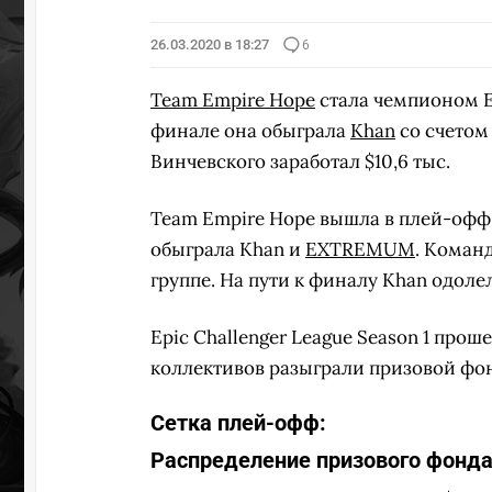
26.03.2020 в 18:27
6
Team Empire Hope
стала чемпионом Epi
финале она обыграла
Khan
со счетом 
Винчевского заработал $10,6 тыс.
Team Empire Hope вышла в плей-офф с
обыграла Khan и
EXTREMUM
. Коман
группе. На пути к финалу Khan одоле
Epic Challenger League Season 1 прош
коллективов разыграли призовой фон
Сетка плей-офф:
Распределение призового фонда