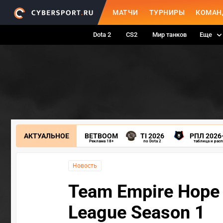
МАТЧИ
ТУРНИРЫ
КОМАН
Dota 2
CS2
Мир танков
Еще
АКТУАЛЬНОЕ
BETBOOM
TI 2026
РПЛ 2026
Реклама 18+
по Dota 2
таблица и рас
Новость
Team Empire Hope 
League Season 1