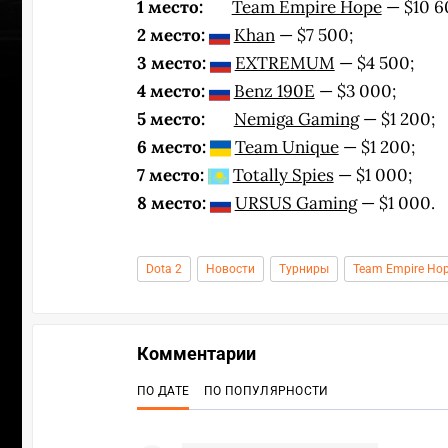
1 место:
Team Empire Hope
— $10 6
2 место:
Khan
— $7 500;
3 место:
EXTREMUM
— $4 500;
4 место:
Benz 190E
— $3 000;
5 место:
Nemiga Gaming
— $1 200;
6 место:
Team Unique
— $1 200;
7 место:
Totally Spies
— $1 000;
8 место:
URSUS Gaming
— $1 000.
Dota 2
Новости
Турниры
Team Empire Ho
Комментарии
УЧАСТВ
ПО ДАТЕ
ПО ПОПУЛЯРНОСТИ