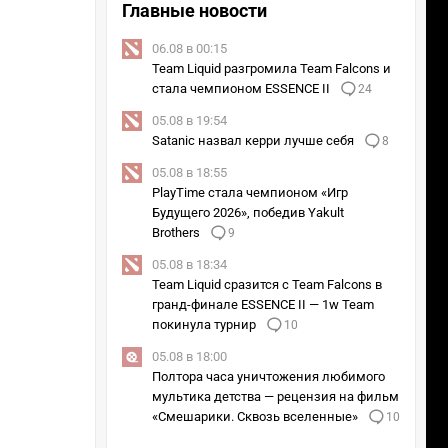
Главные новости
06.08 в 00:15
Team Liquid разгромила Team Falcons и
стала чемпионом ESSENCE II
24
05.08 в 19:54
Satanic назвал керри лучше себя
8
05.08 в 18:55
PlayTime стала чемпионом «Игр
Будущего 2026», победив Yakult
Brothers
9
05.08 в 18:34
Team Liquid сразится с Team Falcons в
гранд-финале ESSENCE II — 1w Team
покинула турнир
10
05.08 в 18:00
Полтора часа уничтожения любимого
мультика детства — рецензия на фильм
«Смешарики. Сквозь вселенные»
10