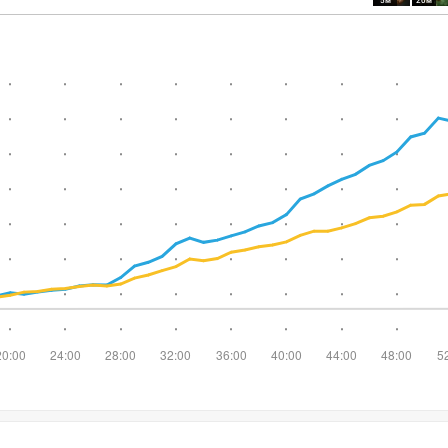
5м
20м