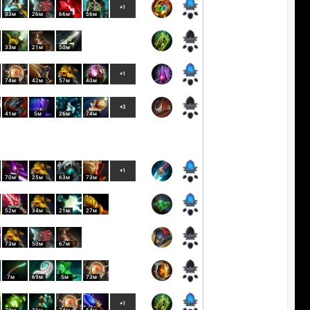
+1
33м
26м
66м
56м
33м
21м
50м
+1
74м
42м
57м
40м
+3
41м
5м
26м
74м
+1
70м
25м
63м
73м
52м
34м
21м
27м
73м
50м
67м
7м
69м
5м
73м
+1