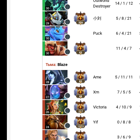
Outworld
14 / 1 / 12
Destroyer
30
小刘
5 / 8 / 21
306
29
Puck
6 / 4 / 21
30
11 / 4 / 7
43
30
Тьма:
Blaze
Ame
5 / 11 / 11
85
28
Xm
7 / 5 / 5
48
27
Victoria
4 / 10 / 9
217
26
Yif
0 / 8 / 8
1373
24
3 / 6 / 9