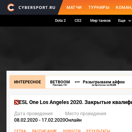
МАТЧИ
ТУРНИРЫ
КОМАН
Dota 2
CS2
Мир танков
Еще
ИНТЕРЕСНОЕ
BETBOOM
Разыгрываем айфон
Реклама 18+
за прогнозы на MLBB
ESL One Los Angeles 2020. Закрытые квали
Дата проведения
Место проведения
08.02.2020 - 17.02.2020
Онлайн
СЕТКА
РАСПИСАНИЕ
НОВОСТИ
РЕЗУЛЬТАТЫ