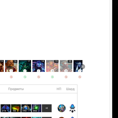
15
16
17
18
19
20
21
22
Предметы
НП
Шард
+2
21м
0м
34м
36м