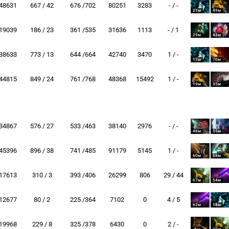
48631
667 / 42
676 /702
80251
3283
- / -
21м
49м
19039
186 / 23
361 /535
31636
1113
- / 1
29м
43м
38633
773 / 13
644 /664
42740
3470
1 / -
17м
70м
44815
849 / 24
761 /768
48368
15492
1 / -
19м
35м
34867
576 / 27
533 /463
38140
2976
- / -
46м
55м
45396
896 / 38
741 /485
91179
5145
1 / -
60м
58м
17613
310 / 3
393 /406
26299
806
29 / 44
67м
54м
12677
80 / 2
225 /364
7102
0
4 / 5
62м
18м
19968
229 / 8
325 /378
6430
0
2 / -