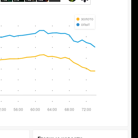
70м
31м
74м
54м
золото
опыт