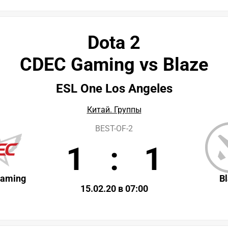
Dota 2
CDEC Gaming vs Blaze
ESL One Los Angeles
Китай. Группы
BEST-OF-2
1
:
1
aming
B
15.02.20 в 07:00