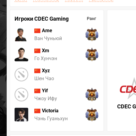
Игроки CDEC Gaming
Ранг
Ame
Ван Чуньюй
85
Xm
Го Хунчэн
48
Xyz
Шен Чао
Yif
Чжоу Ифу
1373
CDEC G
Victoria
Чэнь Гуаньхун
217