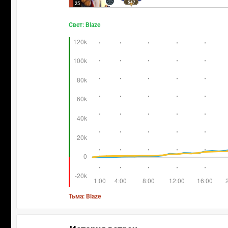
547
25
Свет: Blaze
Тьма: Blaze