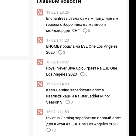
Главные новости
19.02 в 20:26
Enchantress стала самым популярным
героем отборочных на майнор и
мейджор для СНГ
5
17.02 в 11:20
EHOME прошла на ESL One Los Angeles
2020
3
16.02 в 14:47
Royal Never Give Up сыграет на ESL One
Los Angeles 2020
6
16.02 в 14:20
Keen Gaming заработала слот в
квалификации на StarLadder Minor
Season 3
3
16.02 в 11:53
Invictus Gaming заработала первый слот
для Китая на ESL One Los Angeles 2020
12