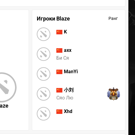
Игроки Blaze
Ранг
K
axx
Би Ся
ManYi
小刘
Сяо Лю
306
laze
Xhd