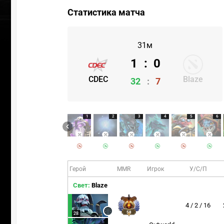
Статистика матча
31м
1
:
0
CDEC
Blaze
32
:
7
1
2
3
4
5
6
Герой
MMR
Игрок
У/С/П
Свет:
Blaze
4 / 2 / 16
58
28