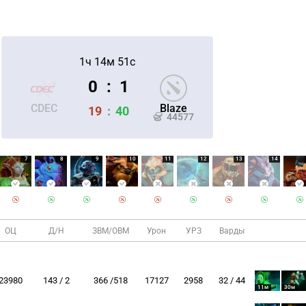
1ч 14м 51с
0
:
1
CDEC
Blaze
19
:
40
44577
7
8
9
10
11
12
13
14
ОЦ
Д/Н
ЗВМ/ОВМ
Урон
УРЗ
Варды
23980
143 / 2
366 /518
17127
2958
32 / 44
11м
30м