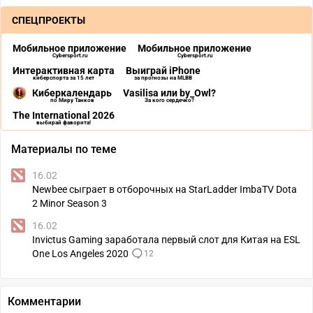
СПЕЦПРОЕКТЫ
Мобильное приложение
Мобильное приложение
Cybersport.ru
Cybersport.ru
Интерактивная карта
Выиграй iPhone
киберспорта за 15 лет
за прогнозы на MLBB
Киберкалендарь
Vasilisa или by_Owl?
по Миру Танков
За кого сердечко?
The International 2026
выбирай фаворита!
Материалы по теме
16.02
Newbee сыграет в отборочных на StarLadder ImbaTV Dota
2 Minor Season 3
16.02
Invictus Gaming заработала первый слот для Китая на ESL
One Los Angeles 2020
12
Комментарии