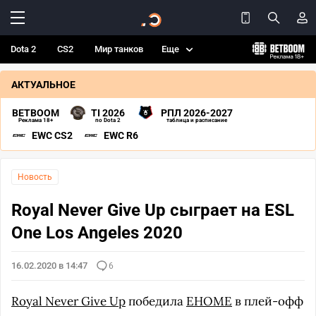
Dota 2
CS2
Мир танков
Еще
АКТУАЛЬНОЕ
BETBOOM
TI 2026
РПЛ 2026-2027
Реклама 18+
по Dota 2
таблица и расписание
EWC CS2
EWC R6
Новость
Royal Never Give Up сыграет на ESL
One Los Angeles 2020
16.02.2020 в 14:47
6
Royal Never Give Up
победила
EHOME
в плей-офф