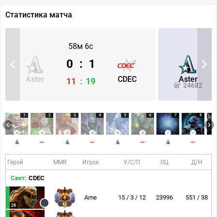
Статистика матча
58м 6с
0
:
1
Aster
CDEC
Aster
11
:
19
24682
1
2
3
4
5
6
7
8
Герой
MMR
Игрок
У/С/П
ОЦ
Д/Н
Свет:
CDEC
Ame
15 / 3 / 12
23996
551 / 38
85
28