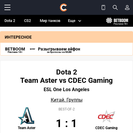
Dota 2
CS2
Мир танков
Еще
ИНТЕРЕСНОЕ
BETBOOM
Разыгрываем айфон
Реклама 18+
за прогнозы на MLBB
Dota 2
Team Aster vs CDEC Gaming
ESL One Los Angeles
Китай. Группы
BEST-OF-2
1
:
1
Team Aster
CDEC Gaming