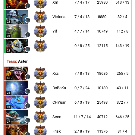
Xm
7 / 4 / 17
25980
513 / 13
48
27
Victoria
7 / 4 / 18
8880
82 / 4
217
22
Yif
4 / 7 / 14
10749
112 / 8
1373
23
0 / 8 / 25
12115
143 / 19
547
22
Тьма:
Aster
Xxs
7 / 8 / 13
18686
265 / 5
269
26
BoBoKa
0 / 7 / 24
10130
40 / 11
44
25
CHYuan
6 / 3 / 19
25498
372 / 7
77
28
Sccc
11 / 7 / 14
40712
646 / 25
160
27
Frisk
2 / 8 / 19
11376
81 / 4