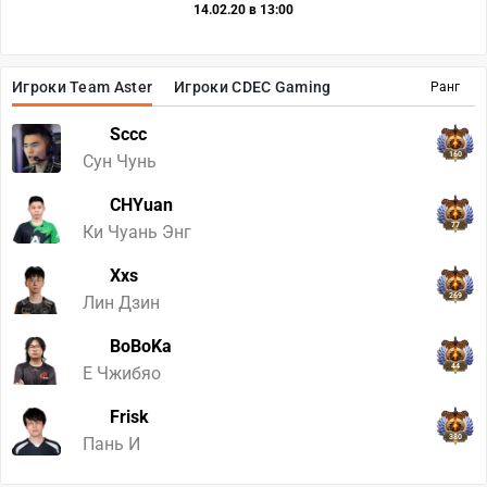
14.02.20 в 13:00
Игроки Team Aster
Игроки CDEC Gaming
Ранг
Sccc
160
Сун Чунь
CHYuan
77
Ки Чуань Энг
Xxs
269
Лин Дзин
BoBoKa
44
Е Чжибяо
Frisk
380
Пань И