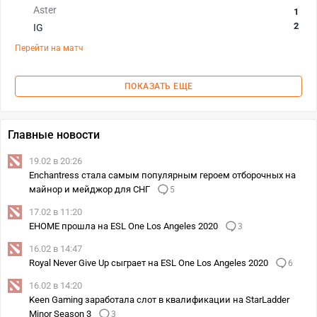
Aster
1
2
IG
Перейти на матч
ПОКАЗАТЬ ЕЩЕ
Главные новости
19.02 в 20:26
Enchantress стала самым популярным героем отборочных на
майнор и мейджор для СНГ
5
17.02 в 11:20
EHOME прошла на ESL One Los Angeles 2020
3
16.02 в 14:47
Royal Never Give Up сыграет на ESL One Los Angeles 2020
6
16.02 в 14:20
Keen Gaming заработала слот в квалификации на StarLadder
Minor Season 3
3