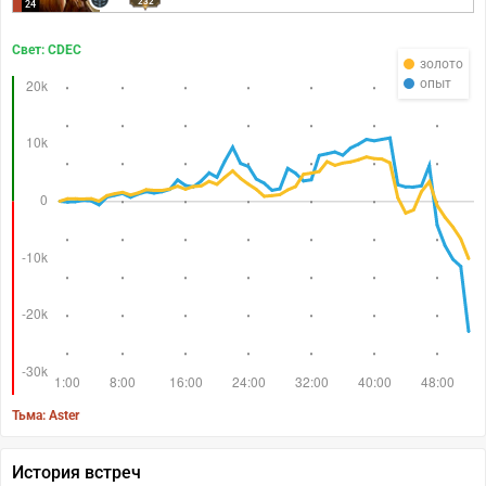
232
24
Свет: CDEC
золото
опыт
Тьма: Aster
История встреч