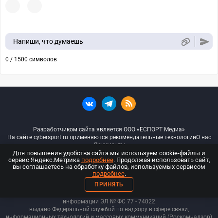
Напиши, что думаешь
0 / 1500 символов
Разработчиком сайта является ООО «ЕСПОРТ Медиа»
На сайте cybersport.ru применяются рекомендательные технологии
О нас
Документы
Для повышения удобства сайта мы используем cookie-файлы и
сервис Яндекс.Метрика
подробнее
. Продолжая использовать сайт,
© ООО «Киберспорт.ру» — Все права защищены
вы соглашаетесь на обработку файлов, используемых сервисом
подробнее
.
18+
ПРИНЯТЬ
ООО «Киберспорт.ру». Свидетельство о регистрации средств массовой
информации ЭЛ № ФС 77 - 74
022
выдано Федеральной службой по надзору в сфере связи,
информационных технологий и массовых коммуникаций (Роскомнадзор)