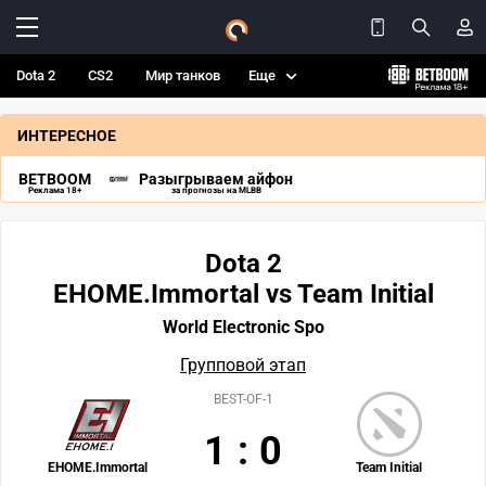
Dota 2
CS2
Мир танков
Еще
ИНТЕРЕСНОЕ
BETBOOM
Разыгрываем айфон
Реклама 18+
за прогнозы на MLBB
Dota 2
EHOME.Immortal vs Team Initial
World Electronic Spo
Групповой этап
BEST-OF-1
1
:
0
EHOME.Immortal
Team Initial