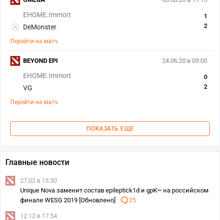
EHOME.Immort
1
2
DeMonster
Перейти на матч
BEYOND EPI
24.06.20 в 09:00
EHOME.Immort
0
2
VG
Перейти на матч
ПОКАЗАТЬ ЕЩЕ
Главные новости
27.02 в 15:30
Unique Nova заменит состав epileptick1d и gpK~ на российском
финале WESG 2019 [Обновлено]
25
12.12 в 17:54