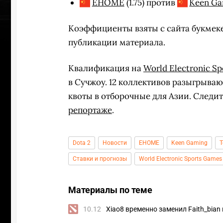
EHOME
(1.75) против
Keen Ga
Коэффициенты взяты с сайта букме
публикации материала.
Квалификация на
World Electronic S
в Сучжоу. 12 коллективов разыгрыва
квоты в отборочные для Азии. Следи
репортаже
.
Dota 2
Новости
EHOME
Keen Gaming
T
Ставки и прогнозы
World Electronic Sports Game
ПЕРЕ
Материалы по теме
10.12
Xiao8 временно заменил Faith_bian