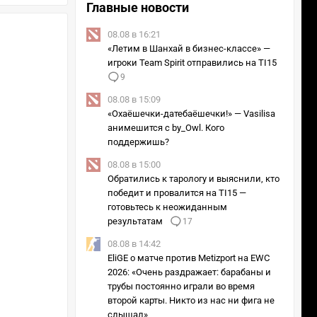
Главные новости
08.08 в 16:21
«Летим в Шанхай в бизнес-классе» —
игроки Team Spirit отправились на TI15
9
08.08 в 15:09
«Охаёшечки-датебаёшечки!» — Vasilisa
анимешится с by_Owl. Кого
поддержишь?
08.08 в 15:00
Обратились к тарологу и выяснили, кто
победит и провалится на TI15 —
готовьтесь к неожиданным
результатам
17
08.08 в 14:42
EliGE о матче против Metizport на EWC
2026: «Очень раздражает: барабаны и
трубы постоянно играли во время
второй карты. Никто из нас ни фига не
слышал»