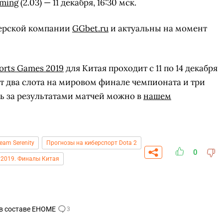
ming
(2.03) — 11 декабря, 16:30 мск.
керской компании
GGbet.ru
и актуальны на момент
ports Games 2019
для Китая проходит с 11 по 14 декабря
ют два слота на мировом финале чемпионата и три
ть за результатами матчей можно в
нашем
eam Serenity
Прогнозы на киберспорт Dota 2
0
s 2019. Финалы Китая
СКАЧАТЬ НА
СК
ЙТИ
ВЫБРАТЬ
ANDROID
 в составе EHOME
3