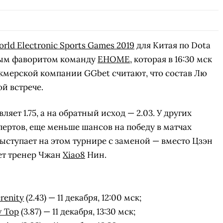
rld Electronic Sports Games 2019
для Китая по Dota
вным фаворитом команду
EHOME
, которая в 16:30 мск
укмерской компании GGbet считают, что состав Лю
ой встрече.
ет 1.75, а на обратный исход — 2.03. У других
пертов, еще меньше шансов на победу в матчах
ступает на этом турнире с заменой — вместо Цзэн
ет тренер Чжан
Xiao8
Нин.
renity
(2.43) — 11 декабря, 12:00 мск;
w Top
(3.87) — 11 декабря, 13:30 мск;