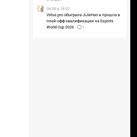
08.08 в 14:02
Virtus.pro обыграла JiJieHao и прошла в
плей-офф квалификации на Esports
World Cup 2026
1