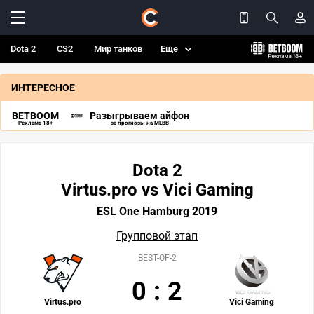
Dota 2
CS2
Мир танков
Еще
ИНТЕРЕСНОЕ
BETBOOM
Разыгрываем айфон
Реклама 18+
за прогнозы на MLBB
Dota 2
Virtus.pro vs Vici Gaming
ESL One Hamburg 2019
Групповой этап
BEST-OF-2
0
:
2
Virtus.pro
Vici Gaming