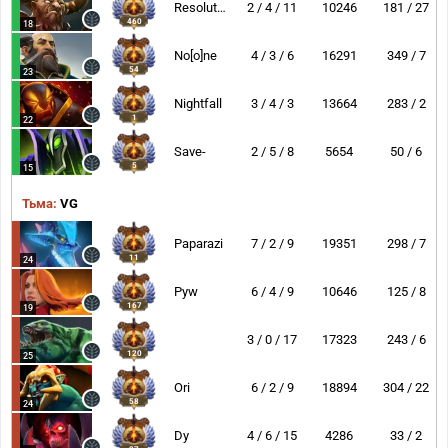
Resolut1on
2 / 4 / 11
10246
181 / 27
460
18
No[o]ne
4 / 3 / 6
16291
349 / 7
54
23
Nightfall
3 / 4 / 3
13664
283 / 2
1
22
Save-
2 / 5 / 8
5654
50 / 6
5
15
Тьма:
VG
Paparazi
7 / 2 / 9
19351
298 / 7
11
24
Pyw
6 / 4 / 9
10646
125 / 8
167
19
3 / 0 / 17
17323
243 / 6
120
25
Ori
6 / 2 / 9
18894
304 / 22
58
24
Dy
4 / 6 / 15
4286
33 / 2