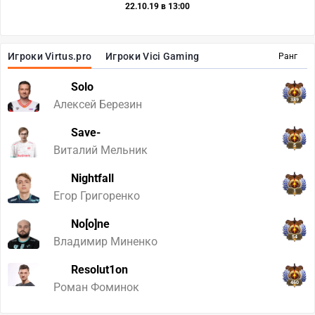
22.10.19 в 13:00
Игроки Virtus.pro
Игроки Vici Gaming
Ранг
Solo
389
Алексей Березин
Save-
5
Виталий Мельник
Nightfall
1
Егор Григоренко
No[o]ne
54
Владимир Миненко
Resolut1on
460
Роман Фоминок