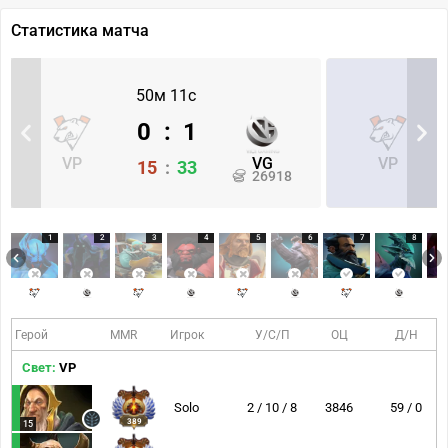
Статистика матча
50м 11с
0
:
1
VP
VG
VP
15
:
33
26918
1
2
3
4
5
6
7
8
Герой
MMR
Игрок
У/С/П
ОЦ
Д/Н
Свет:
VP
Solo
2 / 10 / 8
3846
59 / 0
389
15