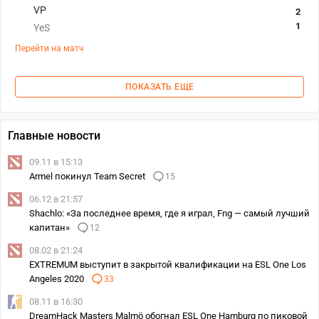
VP
2
1
YeS
Перейти на матч
ПОКАЗАТЬ ЕЩЕ
Главные новости
09.11 в 15:13
Armel покинул Team Secret
15
06.12 в 21:57
Shachlo: «За последнее время, где я играл, Fng — самый лучший
капитан»
12
08.02 в 21:24
EXTREMUM выступит в закрытой квалификации на ESL One Los
Angeles 2020
33
08.11 в 16:30
DreamHack Masters Malmö обогнал ESL One Hamburg по пиковой