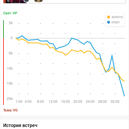
27
16
Свет: VP
золото
опыт
Тьма: VG
История встреч