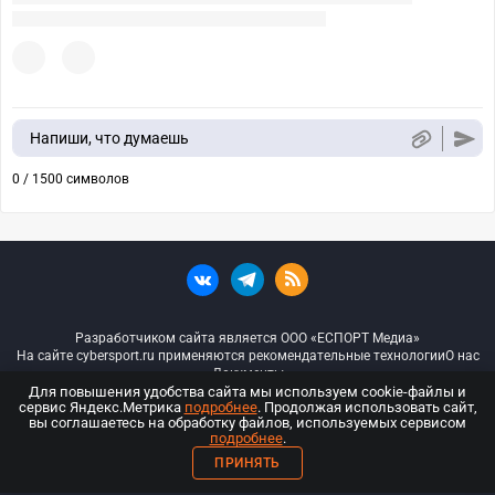
Напиши, что думаешь
0 / 1500 символов
Разработчиком сайта является ООО «ЕСПОРТ Медиа»
На сайте cybersport.ru применяются рекомендательные технологии
О нас
Документы
Для повышения удобства сайта мы используем cookie-файлы и
сервис Яндекс.Метрика
подробнее
. Продолжая использовать сайт,
© ООО «Киберспорт.ру» — Все права защищены
вы соглашаетесь на обработку файлов, используемых сервисом
подробнее
.
18+
ПРИНЯТЬ
ООО «Киберспорт.ру». Свидетельство о регистрации средств массовой