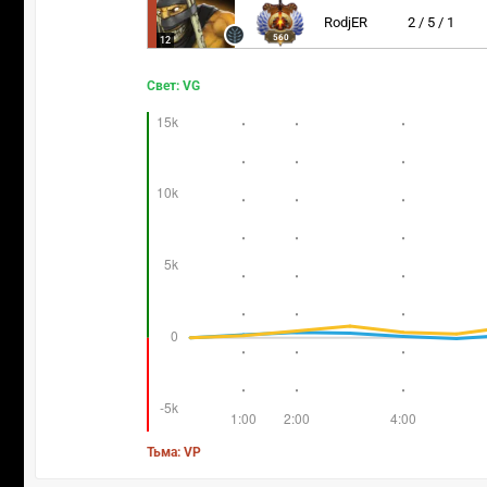
RodjER
2 / 5 / 1
560
12
Свет: VG
Тьма: VP