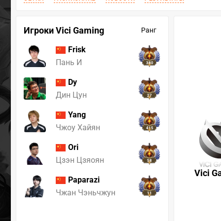
Игроки Vici Gaming
Ранг
Frisk
Пань И
380
Dy
Дин Цун
27
Yang
Чжоу Хайян
415
Ori
Цзэн Цзяоян
58
Vici G
Paparazi
Чжан Чэньчжун
11