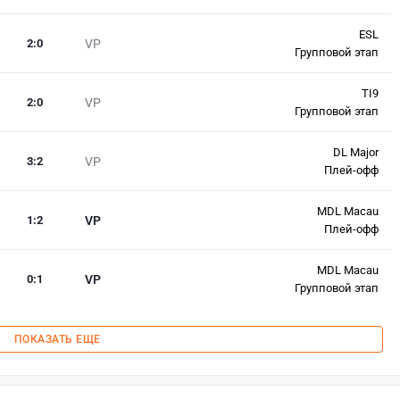
ESL
2
:
0
VP
Групповой этап
TI9
2
:
0
VP
Групповой этап
DL Major
3
:
2
VP
Плей-офф
MDL Macau
1
:
2
VP
Плей-офф
MDL Macau
0
:
1
VP
Групповой этап
ПОКАЗАТЬ ЕЩЕ