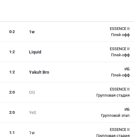
ESSENCE II
0
:
2
1w
Плей-офф
ESSENCE II
1
:
2
Liquid
Плей-офф
ИБ
1
:
2
Yakult Bro
Плей-офф
ESSENCE II
2
:
0
OG
Групповая стадия
ИБ
2
:
0
YeS
Групповой этап
ESSENCE II
1
:
1
1w
Групповая стадия