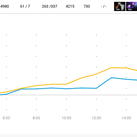
4980
61 / 7
263 /337
4215
730
- / -
9м
4м