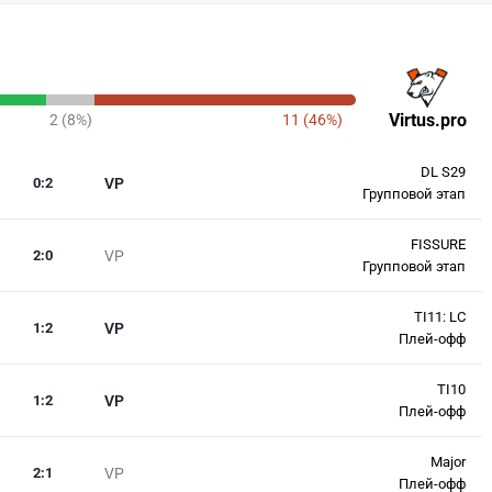
Virtus.pro
2 (8%)
11 (46%)
DL S29
0
:
2
VP
Групповой этап
FISSURE
2
:
0
VP
Групповой этап
TI11: LC
1
:
2
VP
Плей-офф
TI10
1
:
2
VP
Плей-офф
Major
2
:
1
VP
Плей-офф