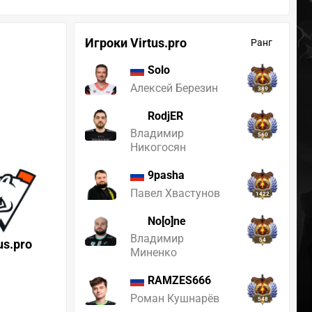
Игроки Virtus.pro
Ранг
Solo
Алексей Березин
389
RodjER
Владимир
560
Никогосян
9pasha
Павел Хвастунов
1422
No[o]ne
Владимир
us.pro
54
Миненко
RAMZES666
Роман Кушнарёв
548