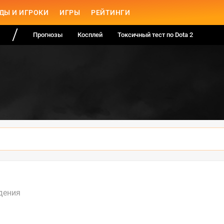
ДЫ И ИГРОКИ
ИГРЫ
РЕЙТИНГИ
Прогнозы
Косплей
Токсичный тест по Dota 2
дения