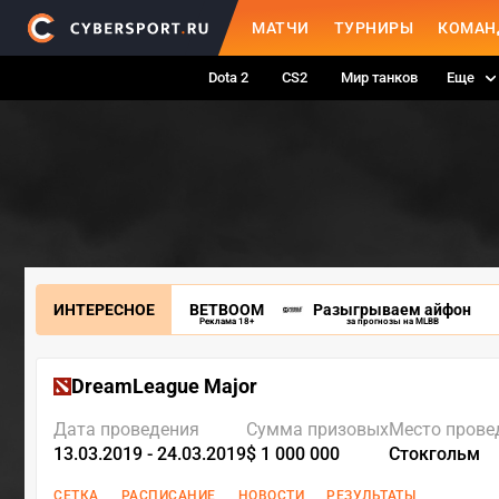
МАТЧИ
ТУРНИРЫ
КОМАН
Dota 2
CS2
Мир танков
Еще
ИНТЕРЕСНОЕ
BETBOOM
Разыгрываем айфон
Реклама 18+
за прогнозы на MLBB
DreamLeague Major
Дата проведения
Сумма призовых
Место прове
13.03.2019 - 24.03.2019
$ 1 000 000
Стокгольм
СЕТКА
РАСПИСАНИЕ
НОВОСТИ
РЕЗУЛЬТАТЫ