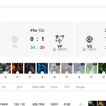
49м 12с
0
:
1
VG
VP
VG
34
:
30
29571
13317
7
8
9
10
11
12
13
14
ОЦ
Д/Н
ЗВМ/ОВМ
Урон
УРЗ
Варды
13406
162 / 30
608 /504
16091
4180
- / -