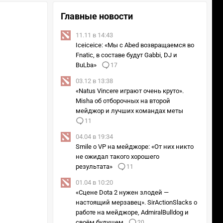
Главные новости
11.11 в 14:43
Iceiceice: «Мы с Abed возвращаемся во
Fnatic, в составе будут Gabbi, DJ и
BuLba»
17
03.12 в 13:38
«Natus Vincere играют очень круто».
Misha об отборочных на второй
мейджор и лучших командах меты
11
04.04 в 19:34
Smile о VP на мейджоре: «От них никто
не ожидал такого хорошего
результата»
11
01.04 в 10:20
«Сцене Dota 2 нужен злодей —
настоящий мерзавец». SirActionSlacks о
работе на мейджоре, AdmiralBulldog и
своём будущем
20