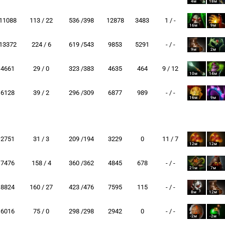
4м
18м
11088
113 / 22
536 /398
12878
3483
1 / -
16м
9м
13372
224 / 6
619 /543
9853
5291
- / -
9м
2м
4661
29 / 0
323 /383
4635
464
9 / 12
10м
14м
6128
39 / 2
296 /309
6877
989
- / -
16м
9м
2751
31 / 3
209 /194
3229
0
11 / 7
12м
12м
7476
158 / 4
360 /362
4845
678
- / -
21м
7м
8824
160 / 27
423 /476
7595
115
- / -
8м
12м
6016
75 / 0
298 /298
2942
0
- / -
-2м
-2м