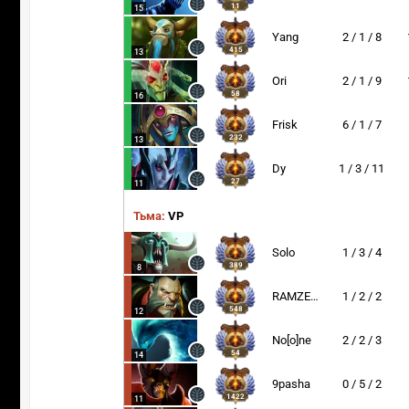
11
15
Yang
2 / 1 / 8
415
13
Ori
2 / 1 / 9
58
16
Frisk
6 / 1 / 7
232
13
Dy
1 / 3 / 11
27
11
Тьма:
VP
Solo
1 / 3 / 4
389
8
RAMZES666
1 / 2 / 2
548
12
No[o]ne
2 / 2 / 3
54
14
9pasha
0 / 5 / 2
1422
11