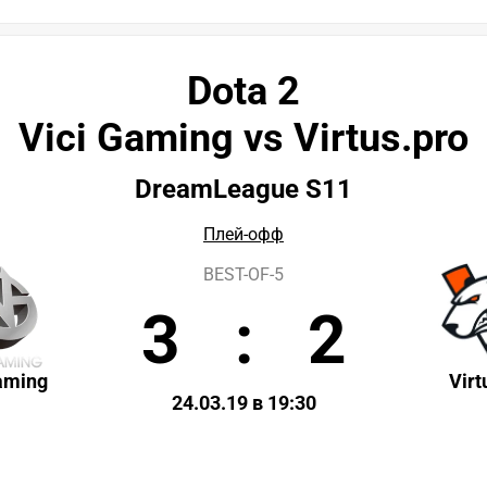
Dota 2
Vici Gaming vs Virtus.pro
DreamLeague S11
Плей-офф
BEST-OF-5
3
:
2
aming
Virt
24.03.19 в 19:30