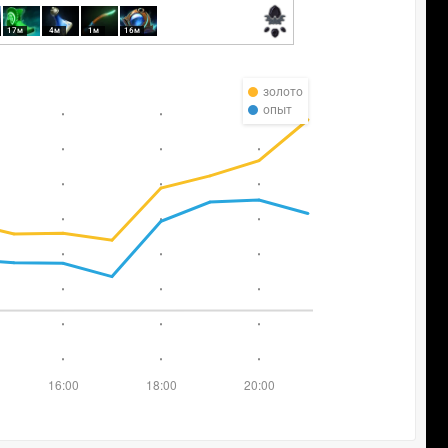
17м
4м
1м
16м
золото
опыт