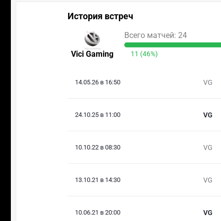
История встреч
Всего матчей: 24
Vici Gaming
11 (46%)
14.05.26 в 16:50
VG
24.10.25 в 11:00
VG
10.10.22 в 08:30
VG
13.10.21 в 14:30
VG
10.06.21 в 20:00
VG