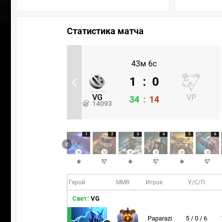
Статистика матча
43м 6с
1
:
0
VG
VP
34
:
14
14093
1
2
3
4
5
6
Герой
MMR
Игрок
У/С/П
Свет:
VG
Paparazi
5 / 0 / 6