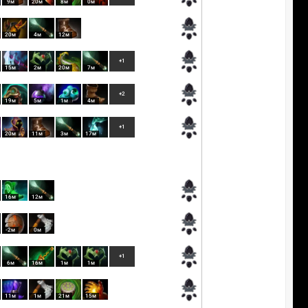
9м
20м
8м
0м
20м
4м
12м
+1
15м
2м
20м
7м
+2
19м
5м
1м
4м
+1
20м
11м
3м
17м
16м
12м
-2м
0м
+1
6м
16м
1м
1м
11м
1м
21м
15м