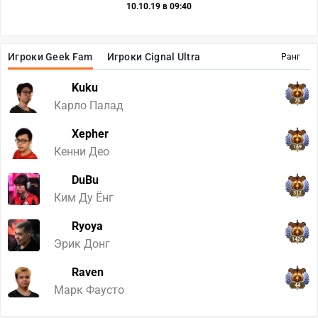
10.10.19 в 09:40
Игроки Geek Fam
Игроки Cignal Ultra
Ранг
Kuku
75
Карло Палад
Xepher
169
Кенни Део
DuBu
312
Ким Ду Ёнг
Ryoya
1426
Эрик Донг
Raven
44
Марк Фаусто