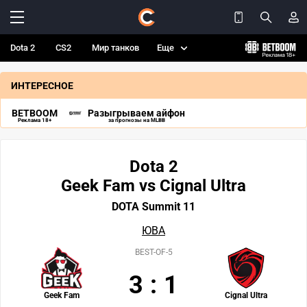
Dota 2
CS2
Мир танков
Еще
ИНТЕРЕСНОЕ
BETBOOM
Разыгрываем айфон
Реклама 18+
за прогнозы на MLBB
Dota 2
Geek Fam vs Cignal Ultra
DOTA Summit 11
ЮВА
BEST-OF-5
3
:
1
Geek Fam
Cignal Ultra