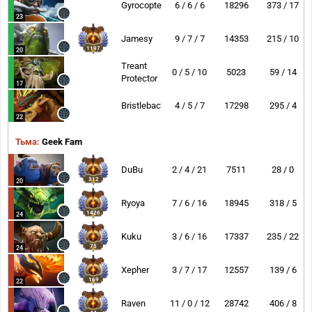
Gyrocopter
6 / 6 / 6
18296
373 / 17
23
Jamesy
9 / 7 / 7
14353
215 / 10
1197
20
Treant
0 / 5 / 10
5023
59 / 14
Protector
17
Bristleback
4 / 5 / 7
17298
295 / 4
22
Тьма:
Geek Fam
DuBu
2 / 4 / 21
7511
28 / 0
312
20
Ryoya
7 / 6 / 16
18945
318 / 5
1426
24
Kuku
3 / 6 / 16
17337
235 / 22
75
24
Xepher
3 / 7 / 17
12557
139 / 6
169
22
Raven
11 / 0 / 12
28742
406 / 8