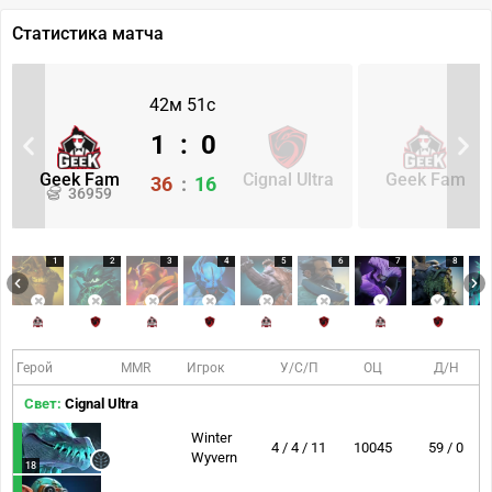
Статистика матча
42м 51с
1
:
0
Geek Fam
Cignal Ultra
Geek Fam
36
:
16
36959
1
2
3
4
5
6
7
8
Герой
MMR
Игрок
У/С/П
ОЦ
Д/Н
Свет:
Cignal Ultra
Winter
4 / 4 / 11
10045
59 / 0
Wyvern
18