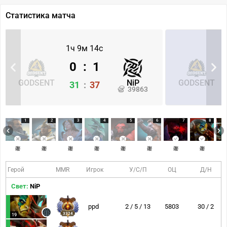
Статистика матча
1ч 9м 14с
0
:
1
GODSENT
NiP
GODSENT
31
:
37
39863
1
2
3
4
5
6
7
8
Герой
MMR
Игрок
У/С/П
ОЦ
Д/Н
Свет:
NiP
ppd
2 / 5 / 13
5803
30 / 2
3324
19