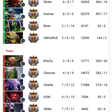
Skiter
6 / 3 / 7
18265
336 / 16
46
23
Gunnar
8 / 5 / 5
20279
307 / 17
611
24
Biver
2 / 7 / 14
8197
62 / 3
19
UNiVeRsE
2 / 4 / 12
12096
164 / 2
21
Тьма
KheZu
2 / 4 / 9
12771
209 / 20
412
19
Chessie
4 / 3 / 9
14672
242 / 11
144
20
Charlie
7 / 3 / 12
17388
274 / 14
173
22
EGM
4 / 5 / 13
7004
55 / 2
2664
18
Xibbe
7 / 5 / 11
4442
26 / 6