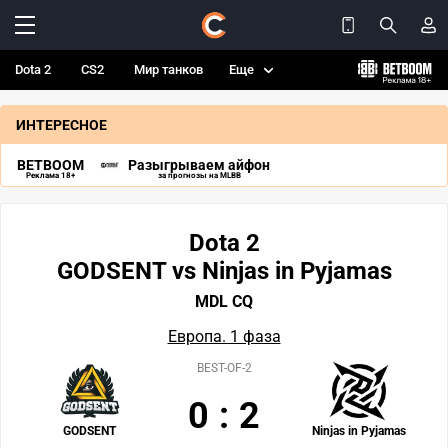
Dota 2
CS2
Мир танков
Еще
ИНТЕРЕСНОЕ
BETBOOM
Разыгрываем айфон
Реклама 18+
за прогнозы на MLBB
Dota 2
GODSENT vs Ninjas in Pyjamas
MDL CQ
Европа. 1 фаза
BEST-OF-2
0
:
2
GODSENT
Ninjas in Pyjamas