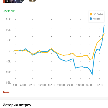
143
15
Свет: NiP
золото
опыт
Тьма
История встреч