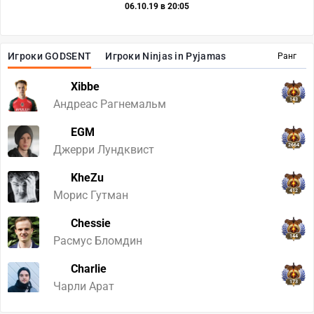
06.10.19 в 20:05
Игроки GODSENT
Игроки Ninjas in Pyjamas
Ранг
Xibbe
143
Андреас Рагнемальм
EGM
2664
Джерри Лундквист
KheZu
412
Морис Гутман
Chessie
144
Расмус Бломдин
Charlie
173
Чарли Арат