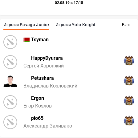
02.08.19 в 17:15
Игроки Pavaga Junior
Игроки Yolo Knight
Ранг
Tsyman
HappyDyurara
446
Сергей Хоронжий
Petushara
1663
Владислав Козловский
Ergon
553
Егор Козлов
pio65
1830
Александр Заливако