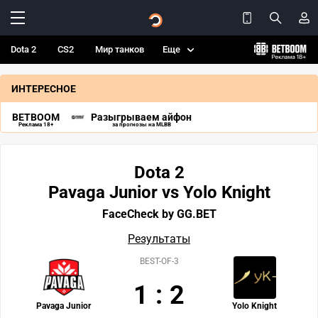
Dota 2
CS2
Мир танков
Еще
ИНТЕРЕСНОЕ
BETBOOM
Разыгрываем айфон
Реклама 18+
за прогнозы на MLBB
Dota 2
Pavaga Junior vs Yolo Knight
FaceCheck by GG.BET
Результаты
BEST-OF-3
1
:
2
Pavaga Junior
Yolo Knight