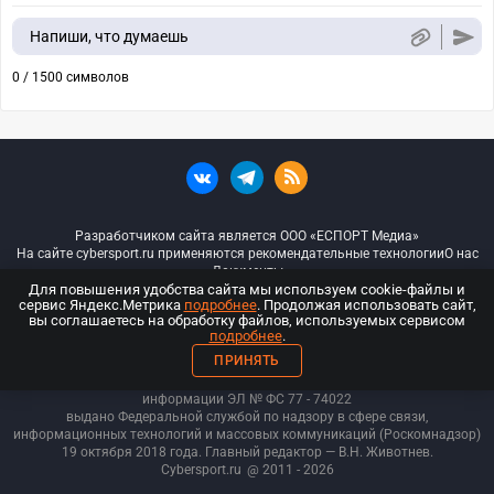
Напиши, что думаешь
0 / 1500 символов
Разработчиком сайта является ООО «ЕСПОРТ Медиа»
На сайте cybersport.ru применяются рекомендательные технологии
О нас
Документы
Для повышения удобства сайта мы используем cookie-файлы и
сервис Яндекс.Метрика
подробнее
. Продолжая использовать сайт,
© ООО «Киберспорт.ру» — Все права защищены
вы соглашаетесь на обработку файлов, используемых сервисом
подробнее
.
18+
ПРИНЯТЬ
ООО «Киберспорт.ру». Свидетельство о регистрации средств массовой
информации ЭЛ № ФС 77 - 74
022
выдано Федеральной службой по надзору в сфере связи,
информационных технологий и массовых коммуникаций (Роскомнадзор)
19 октября 2018 года. Главный редактор — В.Н. Животнев.
Cybersport.ru
@ 2011 - 2026