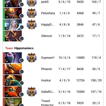
pio65
3 / 6 / 10
9653
163 / 7
2437
16
Petushara
1 / 6 / 3
6968
99 / 7
1221
14
HappyDyurara
4 / 8 / 8
3846
47 / 6
446
10
Silencer
1 / 9 / 14
2672
17 / 1
9
Тьма:
Hippomaniacs
Supream^
13 / 3 / 6
14385
174 / 4
74
19
Phoenix
7 / 4 / 17
8628
53 / 5
14
Huskar
4 / 3 / 9
12726
158 / 29
16
SabeRLight-
5 / 4 / 16
10383
107 / 10
23
17
Treant
3 / 5 / 18
5929
20 / 2
Protector