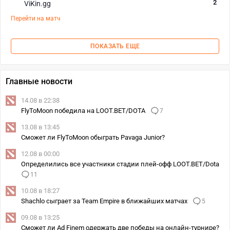
2
ViKin.gg
Перейти на матч
ПОКАЗАТЬ ЕЩЕ
Главные новости
14.08 в 22:38
FlyToMoon победила на LOOT.BET/DOTA
7
13.08 в 13:45
Сможет ли FlyToMoon обыграть Pavaga Junior?
12.08 в 00:00
Определились все участники стадии плей-офф LOOT.BET/Dota
11
10.08 в 18:27
Shachlo сыграет за Team Empire в ближайших матчах
5
09.08 в 13:25
Сможет ли Ad Finem одержать две победы на онлайн-турнире?