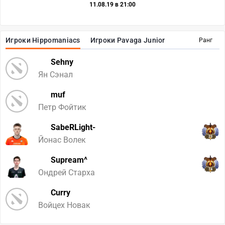
11.08.19 в 21:00
Игроки Hippomaniacs
Игроки Pavaga Junior
Ранг
Sehny
Ян Сэнал
muf
Петр Фойтик
SabeRLight-
23
Йонас Волек
Supream^
74
Ондрей Старха
Curry
Войцех Новак