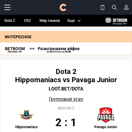
Dota 2
CS2
Мир танков
Еще
ИНТЕРЕСНОЕ
BETBOOM
Разыгрываем айфон
Реклама 18+
за прогнозы на MLBB
Dota 2
Hippomaniacs vs Pavaga Junior
LOOT.BET/DOTA
Групповой этап
BEST-OF-3
2
:
1
Hippomaniacs
Pavaga Junior