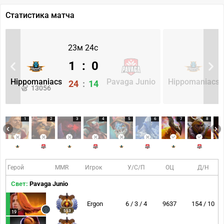
Статистика матча
23м 24с
1
:
0
Hippomaniacs
Pavaga Junio
Hippomaniacs
24
:
14
13056
1
2
3
4
5
6
7
8
Герой
MMR
Игрок
У/С/П
ОЦ
Д/Н
Свет:
Pavaga Junio
Ergon
6 / 3 / 4
9637
154 / 10
553
19