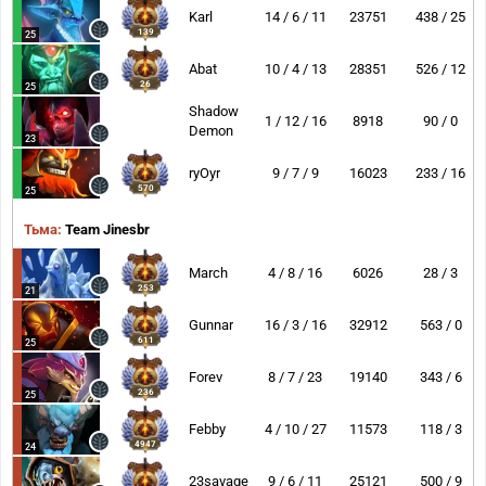
Karl
14 / 6 / 11
23751
438 / 25
139
25
Abat
10 / 4 / 13
28351
526 / 12
26
25
Shadow
1 / 12 / 16
8918
90 / 0
Demon
23
ryOyr
9 / 7 / 9
16023
233 / 16
570
25
Тьма:
Team Jinesbr
March
4 / 8 / 16
6026
28 / 3
253
21
Gunnar
16 / 3 / 16
32912
563 / 0
611
25
Forev
8 / 7 / 23
19140
343 / 6
236
25
Febby
4 / 10 / 27
11573
118 / 3
4947
24
23savage
9 / 6 / 11
25121
500 / 9