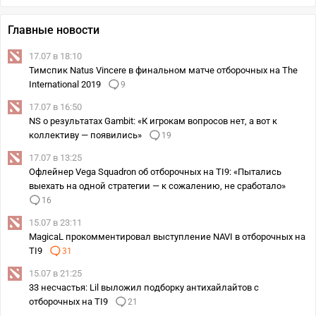
Главные новости
17.07 в 18:10
Тимспик Natus Vincere в финальном матче отборочных на The
International 2019
9
17.07 в 16:50
NS о результатах Gambit: «К игрокам вопросов нет, а вот к
коллективу — появились»
19
17.07 в 13:25
Офлейнер Vega Squadron об отборочных на TI9: «Пытались
выехать на одной стратегии — к сожалению, не сработало»
16
15.07 в 23:11
MagicaL прокомментировал выступление NAVI в отборочных на
TI9
31
15.07 в 21:25
33 несчастья: Lil выложил подборку антихайлайтов с
отборочных на TI9
21