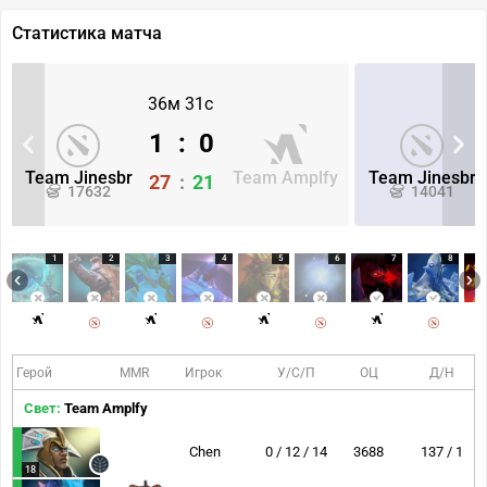
Статистика матча
36м 31с
1
:
0
Team Jinesbr
Team Amplfy
Team Jinesbr
27
:
21
17632
14041
1
2
3
4
5
6
7
8
Герой
MMR
Игрок
У/С/П
ОЦ
Д/Н
Свет:
Team Amplfy
Chen
0 / 12 / 14
3688
137 / 1
18