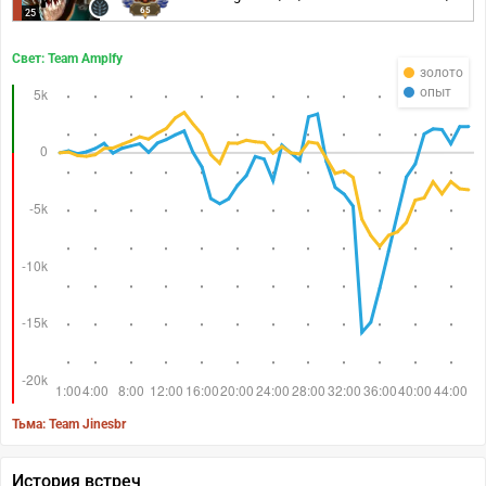
65
25
Свет: Team Amplfy
золото
опыт
Тьма: Team Jinesbr
История встреч