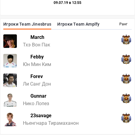
09.07.19 в 12:55
Игроки Team Jinesbrus
Игроки Team Amplfy
Ранг
March
253
Тхэ Вон Пак
Febby
4947
Юн Мин Ким
Forev
236
Ли Санг Дон
Gunnar
611
Нико Лопез
23savage
65
Ньенгнара Тирамаханон