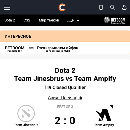
Dota 2
CS2
Мир танков
Еще
ИНТЕРЕСНОЕ
BETBOOM
Разыгрываем айфон
Реклама 18+
за прогнозы на MLBB
Dota 2
Team Jinesbrus vs Team Amplfy
TI9 Closed Qualifier
Азия. Плей-офф
BEST-OF-3
2
:
0
Team Jinesbrus
Team Amplfy