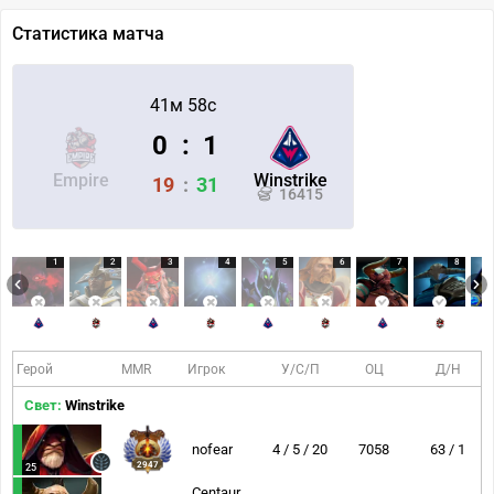
Статистика матча
41м 58с
0
:
1
Empire
Winstrike
19
:
31
16415
1
2
3
4
5
6
7
8
Герой
MMR
Игрок
У/С/П
ОЦ
Д/Н
Свет:
Winstrike
nofear
4 / 5 / 20
7058
63 / 1
2947
25
Centaur