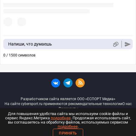
Напиши, что думаешь
0 / 1500 символов
Разработчиком сайта является ООО «ЕСПОРТ Медиа»
На сайте cybersport.ru применяются рекомендательные технологии
О нас
Документы
Для повышения удобства сайта мы используем cookie-файлы и
сервис Яндекс.Метрика
подробнее
. Продолжая использовать сайт,
© ООО «Киберспорт.ру» — Все права защищены
вы соглашаетесь на обработку файлов, используемых сервисом
подробнее
.
18+
ПРИНЯТЬ