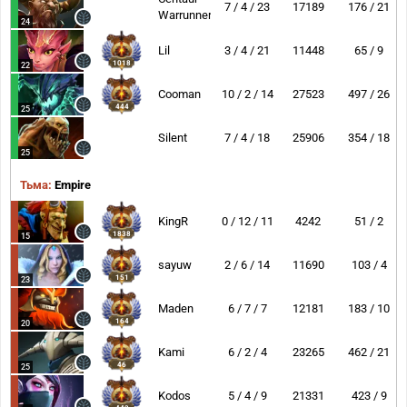
7 / 4 / 23
17189
176 / 21
Warrunner
24
Lil
3 / 4 / 21
11448
65 / 9
1018
22
Cooman
10 / 2 / 14
27523
497 / 26
444
25
35
Silent
7 / 4 / 18
25906
354 / 18
25
Тьма:
Empire
KingR
0 / 12 / 11
4242
51 / 2
1838
15
sayuw
2 / 6 / 14
11690
103 / 4
151
23
Maden
6 / 7 / 7
12181
183 / 10
164
20
Kami
6 / 2 / 4
23265
462 / 21
46
25
Kodos
5 / 4 / 9
21331
423 / 9