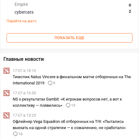
Empire
0
2
cybercats
Перейти на матч
ПОКАЗАТЬ ЕЩЕ
Главные новости
17.07 в 18:10
Тимспик Natus Vincere в финальном матче отборочных на The
International 2019
9
17.07 в 16:50
NS о результатах Gambit: «К игрокам вопросов нет, а вот к
коллективу — появились»
19
17.07 в 13:25
Офлейнер Vega Squadron об отборочных на TI9: «Пытались
выехать на одной стратегии — к сожалению, не сработало»
16