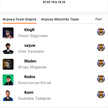
07.07.19 в 15:10
Игроки Team Empire
Игроки Winstrike Team
Ранг
KingR
1838
Ринат Абдуллин
sayuw
151
Олег Каленбет
Maden
164
Игорь Моденов
Kodos
443
Константин Когай
Kami
46
Кыялбек Тайиров