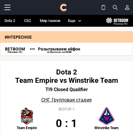
Dota 2
CS2
Мир танков
Еще
ИНТЕРЕСНОЕ
BETBOOM
Разыгрываем айфон
Реклама 18+
за прогнозы на MLBB
Dota 2
Team Empire vs Winstrike Team
TI9 Closed Qualifier
СНГ. Групповая стадия
BEST-OF-1
0
:
1
Team Empire
Winstrike Team