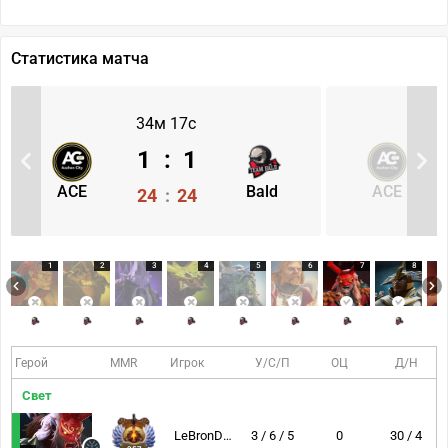
Статистика матча
34м 17с
1
:
1
ACE
Bald
ACE
24
:
24
1
2
3
4
5
6
7
8
Герой
MMR
Игрок
У/С/П
ОЦ
Д/Н
Свет
LeBronDota
3 / 6 / 5
0
30 / 4