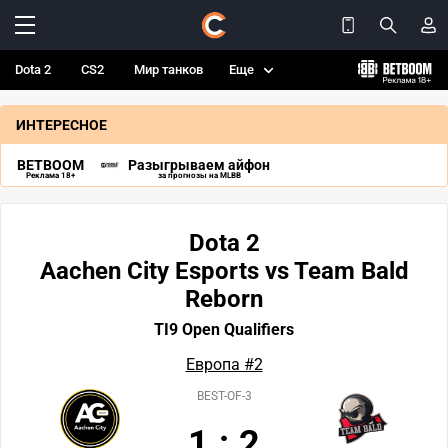
Dota 2
CS2
Мир танков
Еще
ИНТЕРЕСНОЕ
BETBOOM
Разыгрываем айфон
Реклама 18+
за прогнозы на MLBB
Dota 2
Aachen City Esports vs Team Bald
Reborn
TI9 Open Qualifiers
Европа #2
BEST-OF-3
1
:
2