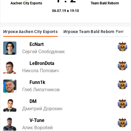
Aachen City Esports
Team Bald Reborn
06.07.19 в 19:10
Игроки Aachen City Esports
Игроки Team Bald Reborn
Ранг
EcNart
612
Сергей Слободяник
LeBronDota
357
Никола Попович
Funn1k
44
Глеб Липатников
DM
22
Дмитрий Дорохин
V-Tune
14
Алик Воробей