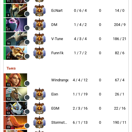
357
11
EcNart
0 / 6 / 4
0
14 / 0
612
9
DM
1 / 4 / 2
0
204 / 9
22
17
V-Tune
4 / 3 / 4
0
186 / 21
14
16
Funn1k
1 / 7 / 2
0
82 / 6
44
11
Тьма
Windranger
4 / 4 / 12
0
67 / 4
15
Eixn
1 / 1 / 19
0
26 / 1
1603
13
EGM
2 / 3 / 16
0
22 / 16
2664
13
Stormstormer
6 / 1 / 13
0
190 / 11
187
19