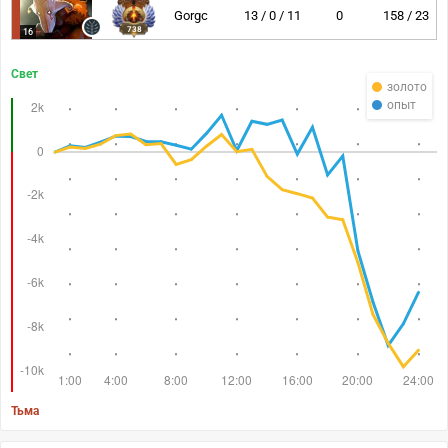
Gorgc
13 / 0 / 11
0
158 / 23
738
16
Свет
золото
опыт
Тьма