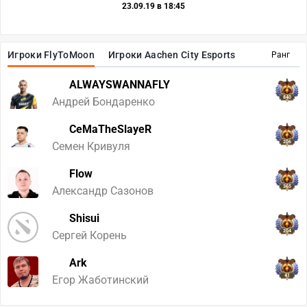
23.09.19 в 18:45
Игроки FlyToMoon
Игроки Aachen City Esports
Ранг
ALWAYSWANNAFLY
840
Андрей Бондаренко
CeMaTheSlayeR
206
Семен Кривуля
Flow
365
Александр Сазонов
Shisui
204
Сергей Корень
Ark
41
Егор Жаботинский