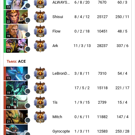
ALWAYSWANNAFLY
6 / 8 / 20
7670
60 / 3
840
17
Shisui
8 / 4 / 12
25127
250 / 11
204
22
Flow
0 / 2 / 18
10451
48 / 5
365
19
Ark
11 / 3 / 13
28237
337 / 6
41
23
Тьма:
ACE
LeBronDota
3 / 8 / 11
7310
54 / 4
357
15
17 / 5 / 2
15118
221 / 17
22
19
1ls
1 / 9 / 15
2739
15 / 4
91
13
Mitch
0 / 6 / 11
11882
147 / 4
1877
21
Gyrocopter
1 / 3 / 11
12583
253 / 28