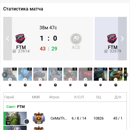
Статистика матча
38м 47с
1
:
0
FTM
ACE
FTM
43
:
29
27614
32679
1
2
3
4
5
6
7
8
Герой
MMR
Игрок
У/С/П
ОЦ
Д/Н
Свет:
FTM
CeMaTheSlayeR
6 / 8 / 14
10826
45 / 1
206
18