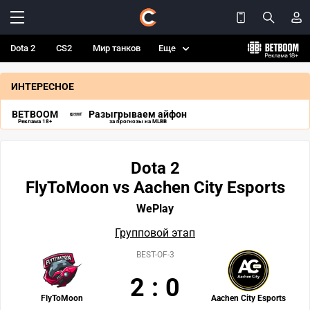
Dota 2
CS2
Мир танков
Еще
ИНТЕРЕСНОЕ
BETBOOM
Разыгрываем айфон
Реклама 18+
за прогнозы на MLBB
Dota 2
FlyToMoon vs Aachen City Esports
WePlay
Групповой этап
BEST-OF-3
2
:
0
FlyToMoon
Aachen City Esports