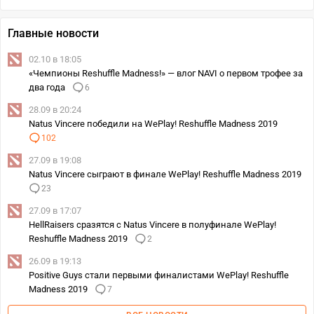
Главные новости
02.10 в 18:05
«Чемпионы Reshuffle Madness!» — влог NAVI о первом трофее за
два года
6
28.09 в 20:24
Natus Vincere победили на WePlay! Reshuffle Madness 2019
102
27.09 в 19:08
Natus Vincere сыграют в финале WePlay! Reshuffle Madness 2019
23
27.09 в 17:07
HellRaisers сразятся с Natus Vincere в полуфинале WePlay!
Reshuffle Madness 2019
2
26.09 в 19:13
Positive Guys стали первыми финалистами WePlay! Reshuffle
Madness 2019
7