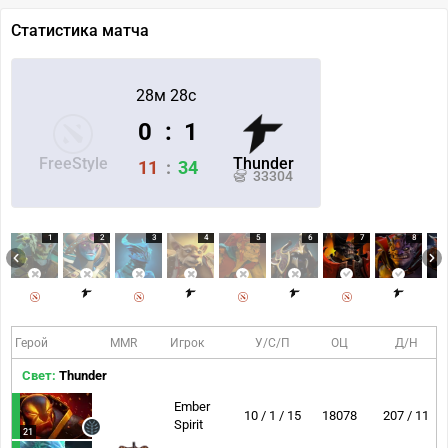
Статистика матча
28м 28с
0
:
1
FreeStyle
Thunder
11
:
34
33304
1
2
3
4
5
6
7
8
Герой
MMR
Игрок
У/С/П
ОЦ
Д/Н
Свет:
Thunder
Ember
10 / 1 / 15
18078
207 / 11
Spirit
21