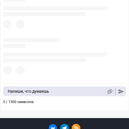
Напиши, что думаешь
0 / 1500 символов