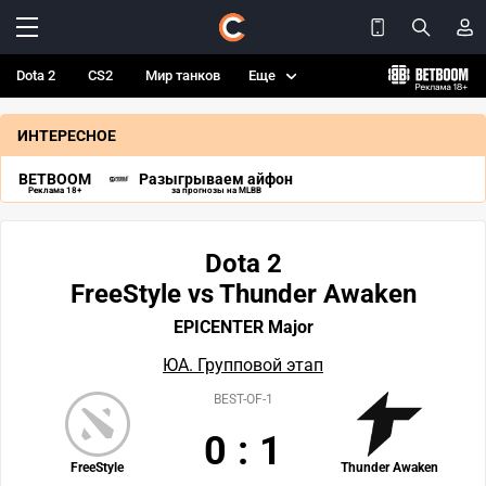
Dota 2
CS2
Мир танков
Еще
ИНТЕРЕСНОЕ
BETBOOM
Разыгрываем айфон
Реклама 18+
за прогнозы на MLBB
Dota 2
FreeStyle vs Thunder Awaken
EPICENTER Major
ЮА. Групповой этап
BEST-OF-1
0
:
1
FreeStyle
Thunder Awaken