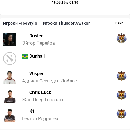
16.05.19 в 01:30
Игроки FreeStyle
Игроки Thunder Awaken
Ранг
Duster
214
Эйтор Перейра
Dunha1
Wisper
11
Адриан Сеспедес Доблес
Chris Luck
757
Жан-Пьер Гонзалес
K1
126
Гектор Родригез