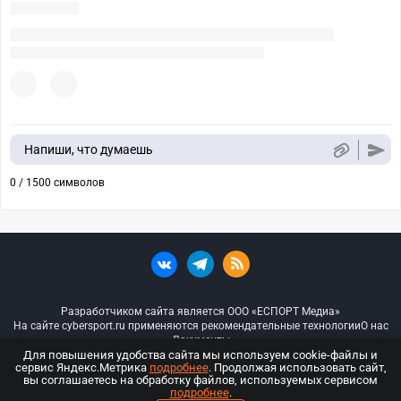
Напиши, что думаешь
0 / 1500 символов
Разработчиком сайта является ООО «ЕСПОРТ Медиа»
На сайте cybersport.ru применяются рекомендательные технологии
О нас
Документы
Для повышения удобства сайта мы используем cookie-файлы и
сервис Яндекс.Метрика
подробнее
. Продолжая использовать сайт,
© ООО «Киберспорт.ру» — Все права защищены
вы соглашаетесь на обработку файлов, используемых сервисом
подробнее
.