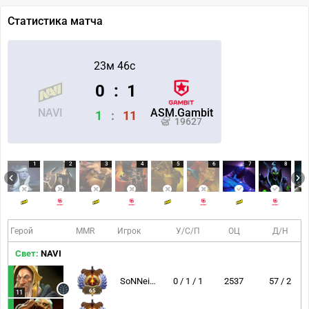
Статистика матча
23м 46с
0
:
1
NAVI
ASM.Gambit
1
:
11
19627
1
2
3
4
5
6
7
8
Герой
MMR
Игрок
У/С/П
ОЦ
Д/Н
Свет:
NAVI
SoNNeikO
0 / 1 / 1
2537
57 / 2
65
11