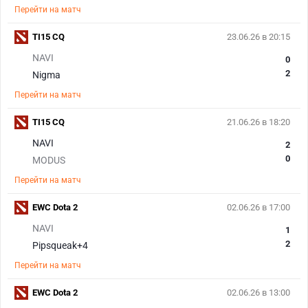
Перейти на матч
TI15 CQ
23.06.26 в 20:15
NAVI
0
2
Nigma
Перейти на матч
TI15 CQ
21.06.26 в 18:20
NAVI
2
0
MODUS
Перейти на матч
EWC Dota 2
02.06.26 в 17:00
NAVI
1
2
Pipsqueak+4
Перейти на матч
EWC Dota 2
02.06.26 в 13:00