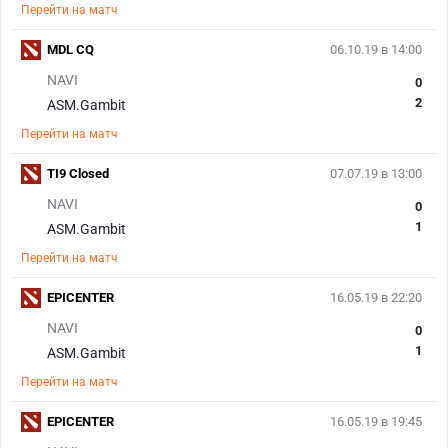
Перейти на матч
MDL CQ
06.10.19 в 14:00
NAVI
0
2
ASM.Gambit
Перейти на матч
TI9 Closed
07.07.19 в 13:00
NAVI
0
1
ASM.Gambit
Перейти на матч
EPICENTER
16.05.19 в 22:20
NAVI
0
1
ASM.Gambit
Перейти на матч
EPICENTER
16.05.19 в 19:45