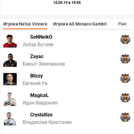
16.05.19 в 19:45
Игроки Natus Vincere
Игроки AS Monaco Gambit
Ранг
SoNNeikO
137
Акбар Бутаев
Zayac
191
Бакыт Эмилжанов
Blizzy
418
Евгений Ри
MagicaL
998
Идан Варданян
Crystallize
145
Владислав Кристанек