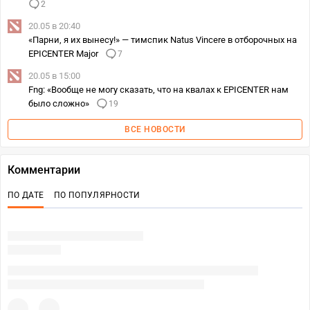
2
20.05 в 20:40
«Парни, я их вынесу!» — тимспик Natus Vincere в отборочных на
EPICENTER Major
7
20.05 в 15:00
Fng: «Вообще не могу сказать, что на квалах к EPICENTER нам
было сложно»
19
ВСЕ НОВОСТИ
Комментарии
ПО ДАТЕ
ПО ПОПУЛЯРНОСТИ