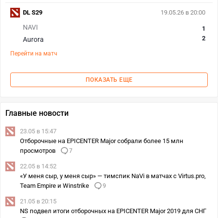
DL S29
19.05.26 в 20:00
NAVI
1
2
Aurora
Перейти на матч
ПОКАЗАТЬ ЕЩЕ
Главные новости
23.05 в 15:47
Отборочные на EPICENTER Major собрали более 15 млн
просмотров
7
22.05 в 14:52
«У меня сыр, у меня сыр» — тимспик NaVi в матчах с Virtus.pro,
Team Empire и Winstrike
9
21.05 в 20:15
NS подвел итоги отборочных на EPICENTER Major 2019 для СНГ