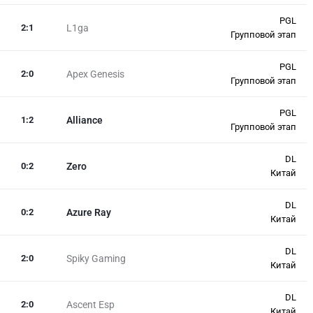
PGL
2
:
1
L1ga
Групповой этап
PGL
2
:
0
Apex Genesis
Групповой этап
PGL
1
:
2
Alliance
Групповой этап
DL
0
:
2
Zero
Китай
DL
0
:
2
Azure Ray
Китай
DL
2
:
0
Spiky Gaming
Китай
DL
2
:
0
Ascent Esp
Китай