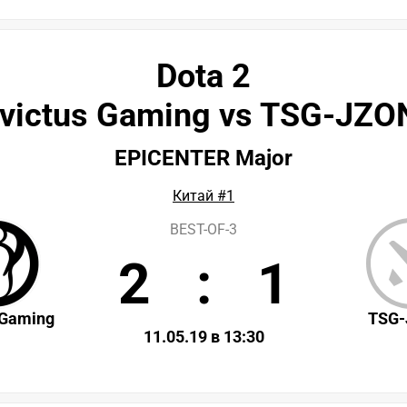
Dota 2
nvictus Gaming vs TSG-JZO
EPICENTER Major
Китай #1
BEST-OF-3
2
:
1
 Gaming
TSG-
11.05.19 в 13:30