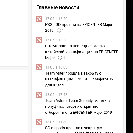
Главные новости
17.05 в 12:50
PSG.LGD прошла на EPICENTER Major
2019
1
17.05 в 12:28
EHOME заняла последнее место в
китайской квалификации на EPICENTER
Major
4
14.05 в 16:03
Team Aster прошла в закрытую
квалификацию EPICENTER Major 2019
для Китая
13.05 в 17:48
Team Aster и Team Serenity вышли в
полуфинал вторых открытых
отборочных на EPICENTER Major 2019
13.05 в 11:30
SG e-sports прошла в закрытую