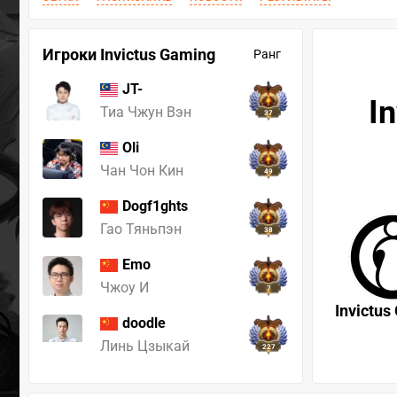
Игроки Invictus Gaming
Ранг
JT-
I
Тиа Чжун Вэн
37
Oli
Чан Чон Кин
49
Dogf1ghts
Гао Тяньпэн
38
Emo
Чжоу И
7
Invictus
doodle
Линь Цзыкай
227