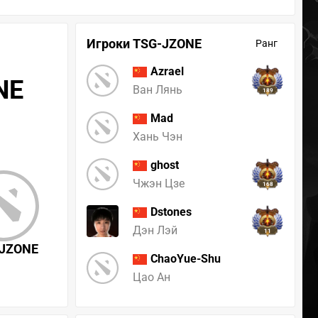
Игроки TSG-JZONE
Ранг
Azrael
NE
Ван Лянь
189
Mad
Хань Чэн
ghost
Чжэн Цзе
168
Dstones
Дэн Лэй
11
JZONE
ChaoYue-Shu
Цао Ан