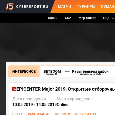
МАТЧИ
ТУРНИРЫ
КОМАН
Dota 2
CS2
Мир танков
Еще
ИНТЕРЕСНОЕ
BETBOOM
Разыгрываем айфон
Реклама 18+
за прогнозы на MLBB
EPICENTER Major 2019. Открытые отборочн
Дата проведения
Место проведения
10.05.2019 - 14.05.2019
Online
СЕТКА
РАСПИСАНИЕ
НОВОСТИ
РЕЗУЛЬТАТЫ