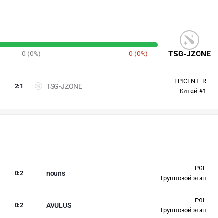
TSG-JZONE
0 (0%)
0 (0%)
EPICENTER
2
:
1
TSG-JZONE
Китай #1
PGL
0
:
2
nouns
Групповой этап
PGL
0
:
2
AVULUS
Групповой этап