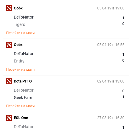
Cobx
05.04.19 в 19:00
DeToNator
1
0
Tigers
Перейти на матч
Cobx
05.04.19 в 16:55
DeToNator
1
0
Entity
Перейти на матч
Dota PIT O
02.04.19 в 13:00
DeToNator
0
1
Geek Fam
Перейти на матч
ESL One
27.03.19 в 16:30
DeToNator
1