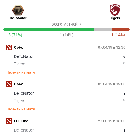
DeToNator
Tigers
Всего матчей: 7
5 (71%)
1 (14%)
1 (14%)
Cobx
07.04.19 в 12:30
DeToNator
2
0
Tigers
Перейти на матч
Cobx
05.04.19 в 19:00
DeToNator
1
0
Tigers
Перейти на матч
ESL One
27.03.19 в 16:30
DeToNator
1