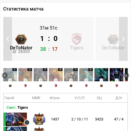
Статистика матча
31м 51с
1
:
0
DeToNator
Tigers
DeToNator
38
:
17
28305
1
2
3
4
5
6
7
8
Герой
MMR
Игрок
У/С/П
ОЦ
Д/Н
Свет:
Tigers
1437
2 / 10 / 11
3423
47 / 4
144
15