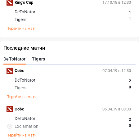
King’s Cup
17.10.18 в 12:30
DeToNator
1
1
Tigers
Перейти на матч
Последние матчи
DeToNator
Tigers
Cobx
07.04.19 в 12:30
DeToNator
2
0
Tigers
Перейти на матч
Cobx
06.04.19 в 08:30
DeToNator
2
0
Exclamation
Перейти на матч