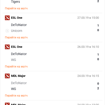
2
Tigers
Перейти на матч
ESL One
27.03.19 в 15:00
DeToNator
1
0
Unicorn
Перейти на матч
ESL One
26.03.19 в 16:10
DeToNator
1
0
WG
Перейти на матч
MDL Major
24.03.19 в 16:15
DeToNator
0
2
WG
Перейти на матч
MDL Major
24.03.19 в 13:00