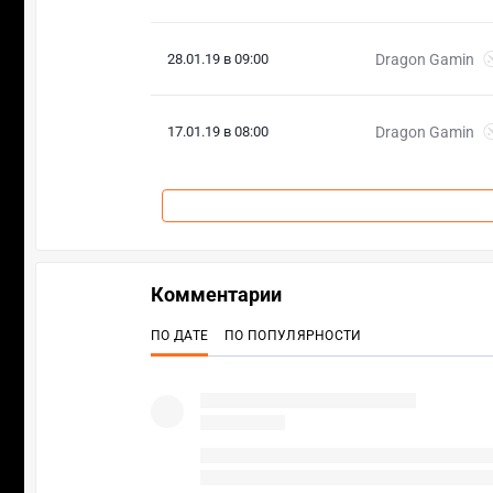
28.01.19 в 09:00
Dragon Gamin
17.01.19 в 08:00
Dragon Gamin
Комментарии
ПО ДАТЕ
ПО ПОПУЛЯРНОСТИ