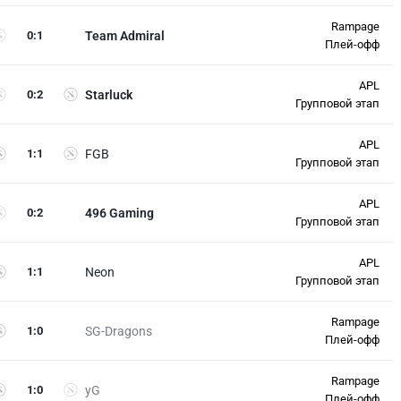
Rampage
0
:
1
Team Admiral
Плей-офф
APL
0
:
2
Starluck
Групповой этап
APL
1
:
1
FGB
Групповой этап
APL
0
:
2
496 Gaming
Групповой этап
APL
1
:
1
Neon
Групповой этап
Rampage
1
:
0
SG-Dragons
Плей-офф
Rampage
1
:
0
yG
Плей-офф