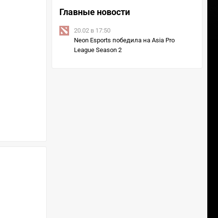
Главные новости
20.02 в 17:50
Neon Esports победила на Asia Pro
League Season 2