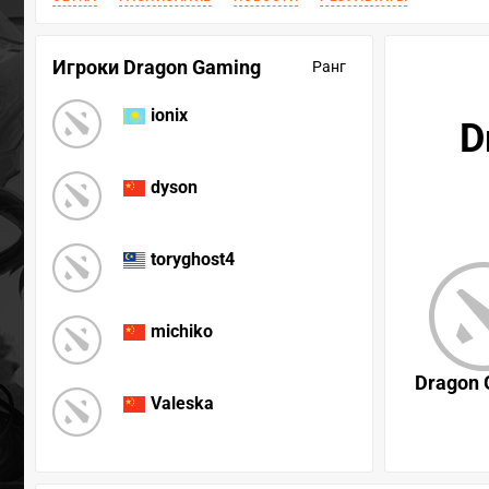
Игроки Dragon Gaming
Ранг
ionix
D
dyson
toryghost4
michiko
Dragon 
Valeska