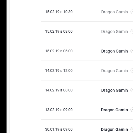
15.02.19 в 10:30
Dragon Gamin
15.02.19 в 08:00
Dragon Gamin
15.02.19 в 06:00
Dragon Gamin
14.02.19 в 12:00
Dragon Gamin
14.02.19 в 06:00
Dragon Gamin
13.02.19 в 09:00
Dragon Gamin
30.01.19 в 09:00
Dragon Gamin