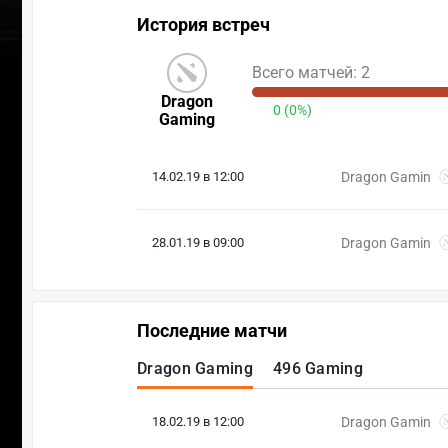
История встреч
Всего матчей: 2
Dragon
0 (0%)
Gaming
14.02.19 в 12:00
Dragon Gamin
28.01.19 в 09:00
Dragon Gamin
Последние матчи
Dragon Gaming
496 Gaming
18.02.19 в 12:00
Dragon Gamin