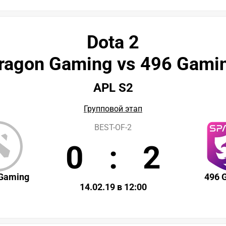
Dota 2
ragon Gaming vs 496 Gami
APL S2
Групповой этап
BEST-OF-2
0
:
2
Gaming
496 
14.02.19 в 12:00