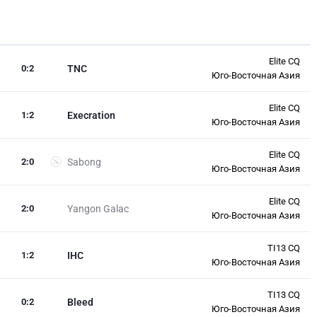
Elite CQ
0
:
2
TNC
Юго-Восточная Азия
Elite CQ
1
:
2
Execration
Юго-Восточная Азия
Elite CQ
2
:
0
Sabong
Юго-Восточная Азия
Elite CQ
2
:
0
Yangon Galac
Юго-Восточная Азия
TI13 CQ
1
:
2
IHC
Юго-Восточная Азия
TI13 CQ
0
:
2
Bleed
Юго-Восточная Азия