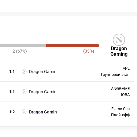
Dragon
2 (67%)
1 (33%)
Gaming
APL
1
:
1
Dragon Gamin
Групповой этап
ANGGAME
1
:
1
Dragon Gamin
ЮВА
Flame Cup
1
:
2
Dragon Gamin
Плей-офф