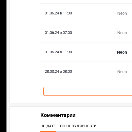
01.06.24 в 11:00
Neon
01.06.24 в 07:00
Neon
31.05.24 в 11:00
Neon
28.03.24 в 08:00
Neon
Комментарии
ПО ДАТЕ
ПО ПОПУЛЯРНОСТИ