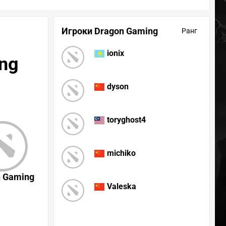
Игроки Dragon Gaming
Ранг
ionix
ing
dyson
toryghost4
michiko
n Gaming
Valeska