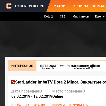
МАТЧИ
ТУРНИРЫ
КОМАН
Dota 2
CS2
Мир танков
Еще
ИНТЕРЕСНОЕ
BETBOOM
Разыгрываем айфон
Реклама 18+
за прогнозы на MLBB
StarLadder ImbaTV Dota 2 Minor. Закрытые 
Дата проведения
Место проведения
08.02.2019 - 12.02.2019
Online
СЕТКА
РАСПИСАНИЕ
НОВОСТИ
РЕЗУЛЬТАТЫ