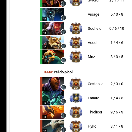
Sword
2 / 1 / 11
144
13
Visage
5 / 3 / 8
14
Scofield
0 / 6 / 10
173
11
Accel
1 / 4 / 6
953
10
Mnz
8 / 3 / 5
11
14
Тьма:
rei do picol
Costabile
2 / 3 / 0
254
14
Lanaro
1 / 4 / 5
257
13
Thiolicor
9 / 6 / 3
61
11
Hyko
3 / 1 / 8
979
14