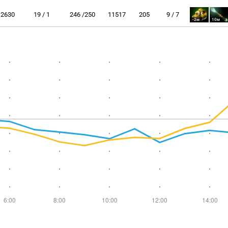
2630
19 / 1
246 /250
11517
205
9 / 7
-2м
10м