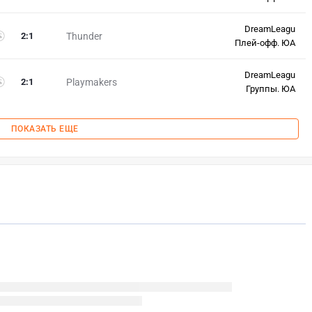
DreamLeagu
2
:
1
Thunder
Плей-офф. ЮА
DreamLeagu
2
:
1
Playmakers
Группы. ЮА
ПОКАЗАТЬ ЕЩЕ