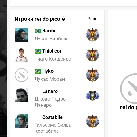
Игроки rei do picolé
Ранг
Bardo
Лукас Барбоза
3524
Thiolicor
Тиаго Колдейро
61
Hyko
Лукас Мораи
979
Lanaro
Джоао Педро
257
Ланаро
rei do 
Costabile
Гильерме Силва
254
Костабиле