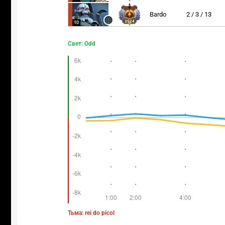
Bardo
2 / 3 / 13
3524
10
Свет: Odd
Тьма: rei do picol