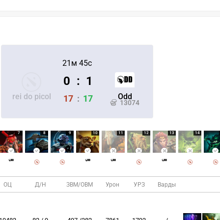
21м 45с
0
:
1
rei do picol
Odd
17
:
17
13074
7
8
9
10
11
12
13
14
ОЦ
Д/Н
ЗВМ/ОВМ
Урон
УРЗ
Варды