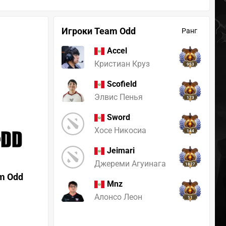
Игроки Team Odd
Ранг
Accel
Кристиан Круз
953
Scofield
Элвис Пенья
173
Sword
Хосе Никосиа
144
Jeimari
Джереми Агуинага
1827
m Odd
Mnz
Алонсо Леон
11