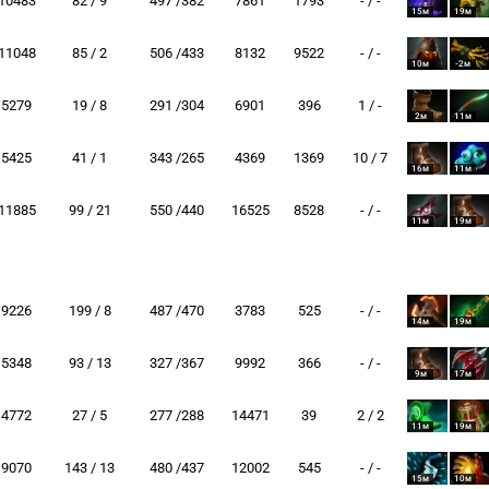
10483
82 / 9
497 /382
7861
1793
- / -
15м
19м
11048
85 / 2
506 /433
8132
9522
- / -
10м
-2м
5279
19 / 8
291 /304
6901
396
1 / -
2м
11м
5425
41 / 1
343 /265
4369
1369
10 / 7
16м
11м
11885
99 / 21
550 /440
16525
8528
- / -
11м
19м
9226
199 / 8
487 /470
3783
525
- / -
14м
19м
5348
93 / 13
327 /367
9992
366
- / -
9м
17м
4772
27 / 5
277 /288
14471
39
2 / 2
11м
19м
9070
143 / 13
480 /437
12002
545
- / -
15м
10м