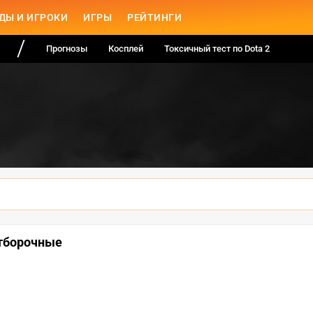
ДЫ И ИГРОКИ
ИГРЫ
РЕЙТИНГИ
Прогнозы
Косплей
Токсичный тест по Dota 2
отборочные