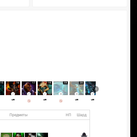
15
16
17
18
19
20
21
22
Предметы
НП
Шард