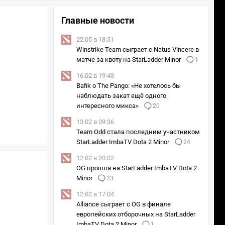
Главные новости
22.05 в 18:51
Winstrike Team сыграет с Natus Vincere в
матче за квоту на StarLadder Minor
1
16.02 в 19:43
Bafik о The Pango: «Не хотелось бы
наблюдать закат ещё одного
интересного микса»
20
13.02 в 09:36
Team Odd стала последним участником
StarLadder ImbaTV Dota 2 Minor
24
12.02 в 20:02
OG прошла на StarLadder ImbaTV Dota 2
Minor
23
12.02 в 17:04
Alliance сыграет с OG в финале
европейских отборочных на StarLadder
ImbaTV Dota 2 Minor
1