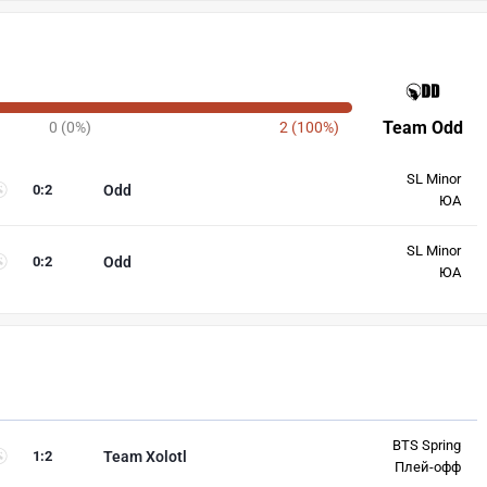
Team Odd
0 (0%)
2 (100%)
SL Minor
0
:
2
Odd
ЮА
SL Minor
0
:
2
Odd
ЮА
BTS Spring
1
:
2
Team Xolotl
Плей-офф