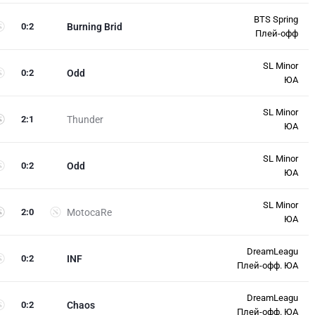
BTS Spring
0
:
2
Burning Brid
Плей-офф
SL Minor
0
:
2
Odd
ЮА
SL Minor
2
:
1
Thunder
ЮА
SL Minor
0
:
2
Odd
ЮА
SL Minor
2
:
0
MotocaRe
ЮА
DreamLeagu
0
:
2
INF
Плей-офф. ЮА
DreamLeagu
0
:
2
Chaos
Плей-офф. ЮА