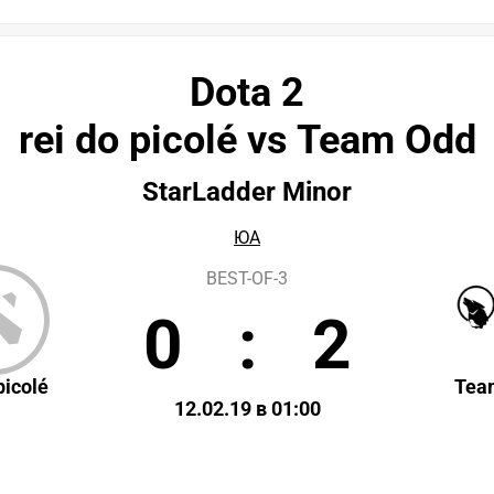
Dota 2
rei do picolé vs Team Odd
StarLadder Minor
ЮА
BEST-OF-3
0
:
2
picolé
Tea
12.02.19 в 01:00