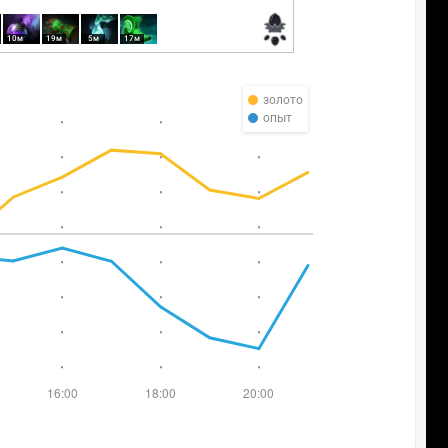
10м
19м
5м
17м
золото
опыт