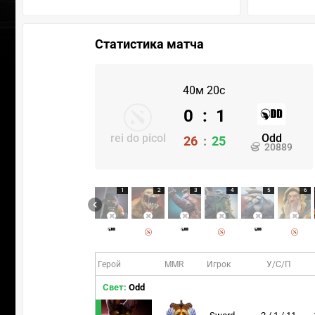
Статистика матча
40м 20с
0
:
1
rei do picol
Odd
26
:
25
20889
1
2
3
4
5
6
Герой
MMR
Игрок
У/С/П
Свет:
Odd