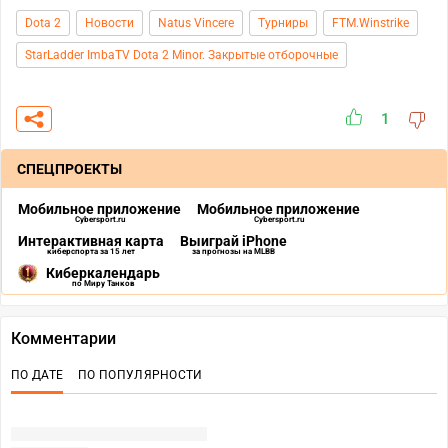
Dota 2
Новости
Natus Vincere
Турниры
FTM.Winstrike
StarLadder ImbaTV Dota 2 Minor. Закрытые отборочные
1
СПЕЦПРОЕКТЫ
Мобильное приложение
Мобильное приложение
Cybersport.ru
Cybersport.ru
Интерактивная карта
Выиграй iPhone
киберспорта за 15 лет
за прогнозы на MLBB
Киберкалендарь
по Миру Танков
Комментарии
ПО ДАТЕ
ПО ПОПУЛЯРНОСТИ