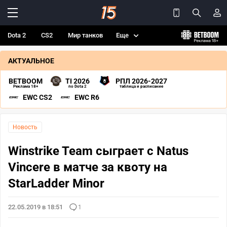
Dota 2
CS2
Мир танков
Еще
АКТУАЛЬНОЕ
BETBOOM
TI 2026
РПЛ 2026-2027
Реклама 18+
по Dota 2
таблица и расписание
EWC CS2
EWC R6
Новость
Winstrike Team сыграет с Natus
Vincere в матче за квоту на
StarLadder Minor
22.05.2019 в 18:51
1