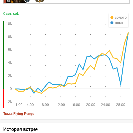
115
18
Свет: coL
золото
опыт
Тьма: Flying Pengu
История встреч