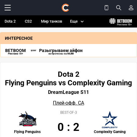
Dota 2
CS2
Мир танков
Еще
ИНТЕРЕСНОЕ
BETBOOM
Разыгрываем айфон
Реклама 18+
за прогнозы на MLBB
Dota 2
Flying Penguins vs Complexity Gaming
DreamLeague S11
Плей-офф. СА
BEST-OF-3
0
:
2
Flying Penguins
Complexity Gaming