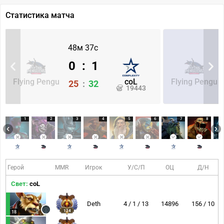
Статистика матча
48м 37с
0
:
1
Flying Pengu
coL
Flying Pengu
25
:
32
19443
1
2
3
4
5
6
7
8
Герой
MMR
Игрок
У/С/П
ОЦ
Д/Н
Свет:
coL
Deth
4 / 1 / 13
14896
156 / 10
124
18