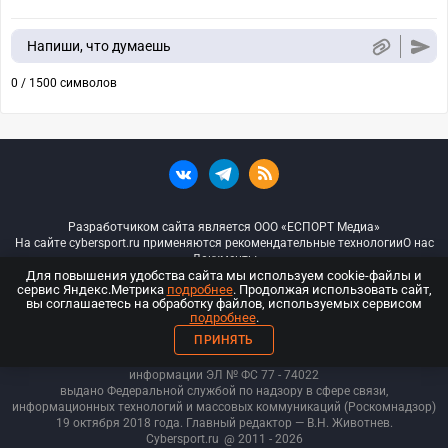
Напиши, что думаешь
0 / 1500 символов
Разработчиком сайта является ООО «ЕСПОРТ Медиа»
На сайте cybersport.ru применяются рекомендательные технологии
О нас
Документы
Для повышения удобства сайта мы используем cookie-файлы и
сервис Яндекс.Метрика
подробнее
. Продолжая использовать сайт,
© ООО «Киберспорт.ру» — Все права защищены
вы соглашаетесь на обработку файлов, используемых сервисом
подробнее
.
18+
ПРИНЯТЬ
ООО «Киберспорт.ру». Свидетельство о регистрации средств массовой
информации ЭЛ № ФС 77 - 74
022
выдано Федеральной службой по надзору в сфере связи,
информационных технологий и массовых коммуникаций (Роскомнадзор)
19 октября 2018 года. Главный редактор — В.Н. Животнев.
Cybersport.ru
@ 2011 - 2026