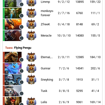
Limmp
9 / 2 / 12
13895
159 / 22
1
19
monkeys-
2 / 7 / 16
6760
111 / 1
forever
1192
15
ZfreeK
0 / 4 / 18
8148
69 / 2
181
16
Meracle
10 / 3 / 10
14083
155 / 5
188
17
Тьма:
Flying Pengu
EternaLEnVy
2 / 3 / 11
12385
184 / 10
59
17
Gunnar
7 / 2 / 6
14341
202 / 6
611
20
Sneyking
3 / 7 / 8
1913
31 / 1
103
10
Tusk
3 / 8 / 5
5295
41 / 4
12
Lelis
2 / 6 / 9
9361
169 / 14