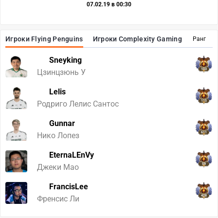
07.02.19 в 00:30
Игроки Flying Penguins
Игроки Complexity Gaming
Ранг
Sneyking
103
Цзинцзюнь У
Lelis
115
Родриго Лелис Сантос
Gunnar
611
Нико Лопез
EternaLEnVy
59
Джеки Мао
FrancisLee
428
Френсис Ли