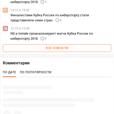
киберспорту 2018
3
14.12 в 15:42
Финалистами Кубка России по киберспорту стали
представители семи стран
4
12.12 в 15:45
NS и Inmate проанализируют матчи Кубка России по
киберспорту 2018
9
ВСЕ НОВОСТИ
Комментарии
ПО ДАТЕ
ПО ПОПУЛЯРНОСТИ