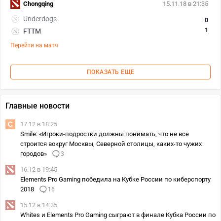
Chongqing
15.11.18 в 21:35
Underdogs
0
1
FTTM
Перейти на матч
ПОКАЗАТЬ ЕЩЕ
Главные новости
17.12 в 18:25
Smile: «Игроки-подростки должны понимать, что не все
строится вокруг Москвы, Северной столицы, каких-то чужих
городов»
3
16.12 в 19:45
Elements Pro Gaming победила на Кубке России по киберспорту
2018
16
15.12 в 14:35
Whites и Elements Pro Gaming сыграют в финале Кубка России по