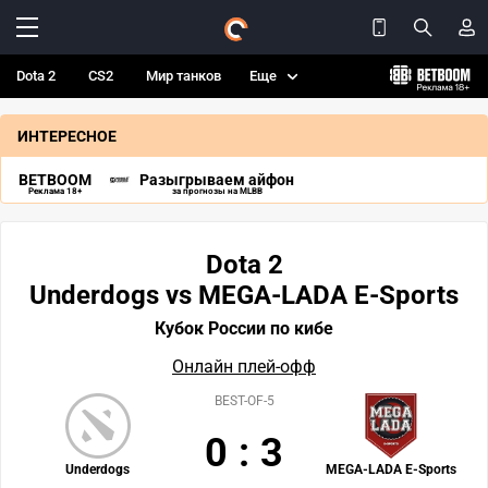
Dota 2
CS2
Мир танков
Еще
ИНТЕРЕСНОЕ
BETBOOM
Разыгрываем айфон
Реклама 18+
за прогнозы на MLBB
Dota 2
Underdogs vs MEGA-LADA E-Sports
Кубок России по кибе
Онлайн плей-офф
BEST-OF-5
0
:
3
Underdogs
MEGA-LADA E-Sports