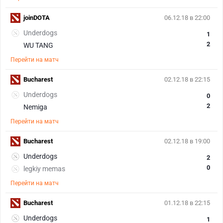
joinDOTA
06.12.18 в 22:00
Underdogs
1
2
WU TANG
Перейти на матч
Bucharest
02.12.18 в 22:15
Underdogs
0
2
Nemiga
Перейти на матч
Bucharest
02.12.18 в 19:00
Underdogs
2
0
legkiy memas
Перейти на матч
Bucharest
01.12.18 в 22:15
Underdogs
1