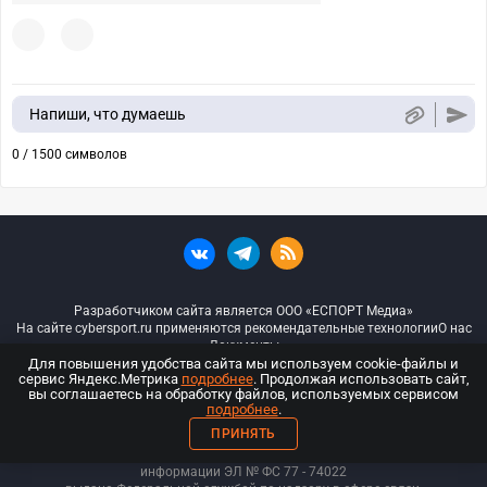
Напиши, что думаешь
0 / 1500 символов
Разработчиком сайта является ООО «ЕСПОРТ Медиа»
На сайте cybersport.ru применяются рекомендательные технологии
О нас
Документы
Для повышения удобства сайта мы используем cookie-файлы и
сервис Яндекс.Метрика
подробнее
. Продолжая использовать сайт,
© ООО «Киберспорт.ру» — Все права защищены
вы соглашаетесь на обработку файлов, используемых сервисом
подробнее
.
18+
ПРИНЯТЬ
ООО «Киберспорт.ру». Свидетельство о регистрации средств массовой
информации ЭЛ № ФС 77 - 74
022