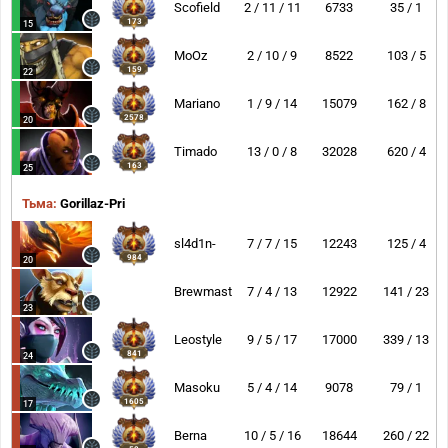
Scofield
2 / 11 / 11
6733
35 / 1
173
15
MoOz
2 / 10 / 9
8522
103 / 5
159
22
Mariano
1 / 9 / 14
15079
162 / 8
2578
20
Timado
13 / 0 / 8
32028
620 / 4
163
25
Тьма:
Gorillaz-Pri
sl4d1n-
7 / 7 / 15
12243
125 / 4
984
20
Brewmaster
7 / 4 / 13
12922
141 / 23
23
Leostyle
9 / 5 / 17
17000
339 / 13
841
24
Masoku
5 / 4 / 14
9078
79 / 1
1605
17
Berna
10 / 5 / 16
18644
260 / 22