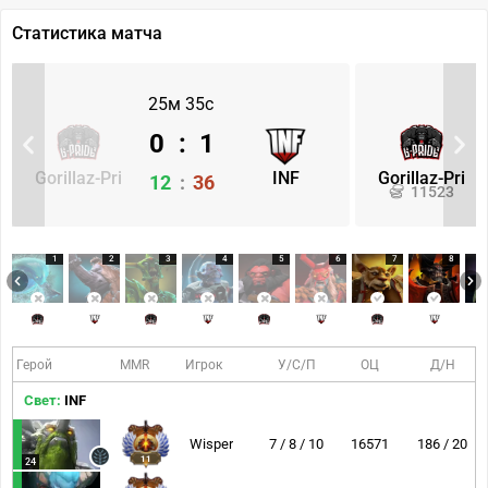
Статистика матча
25м 35с
0
:
1
Gorillaz-Pri
INF
Gorillaz-Pri
12
:
36
11523
1
2
3
4
5
6
7
8
Герой
MMR
Игрок
У/С/П
ОЦ
Д/Н
Свет:
INF
Wisper
7 / 8 / 10
16571
186 / 20
11
24