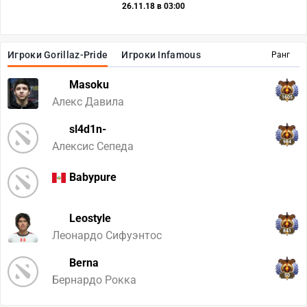
26.11.18 в 03:00
Игроки Gorillaz-Pride
Игроки Infamous
Ранг
Masoku
1605
Алекс Давила
sl4d1n-
984
Алексис Сепеда
Babypure
Leostyle
841
Леонардо Сифуэнтос
Berna
50
Бернардо Рокка