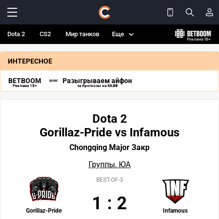
Dota 2
CS2
Мир танков
Еще
ИНТЕРЕСНОЕ
BETBOOM
Разыгрываем айфон
Реклама 18+
за прогнозы на MLBB
Dota 2
Gorillaz-Pride vs Infamous
Chongqing Major Закр
Группы. ЮА
BEST-OF-3
1
:
2
Gorillaz-Pride
Infamous