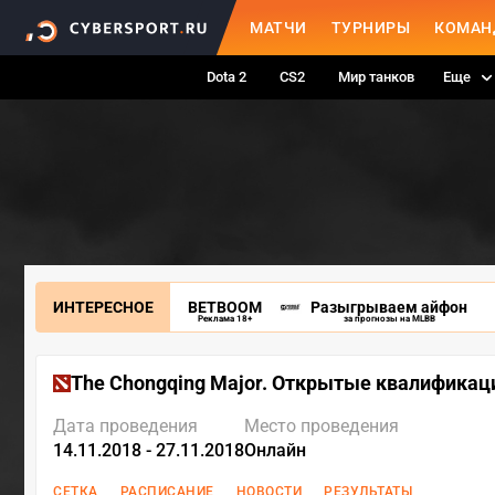
МАТЧИ
ТУРНИРЫ
КОМАН
Dota 2
CS2
Мир танков
Еще
ИНТЕРЕСНОЕ
BETBOOM
Разыгрываем айфон
Реклама 18+
за прогнозы на MLBB
The Chongqing Major. Открытые квалификац
Дата проведения
Место проведения
14.11.2018 - 27.11.2018
Онлайн
СЕТКА
РАСПИСАНИЕ
НОВОСТИ
РЕЗУЛЬТАТЫ