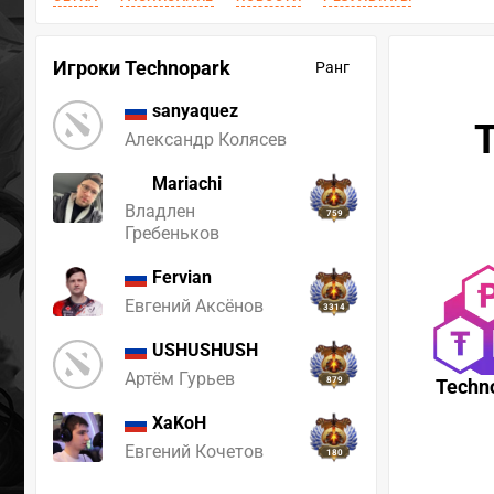
Игроки Technopark
Ранг
sanyaquez
Александр Колясев
Mariachi
Владлен
759
Гребеньков
Fervian
Евгений Аксёнов
3314
USHUSHUSH
Артём Гурьев
879
Techn
XaKoH
Евгений Кочетов
180