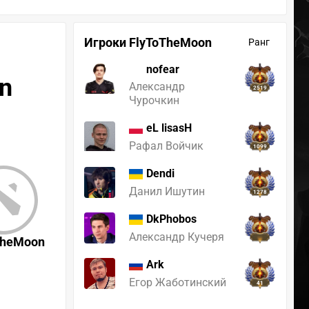
Игроки FlyToTheMoon
Ранг
nofear
n
Александр
2519
Чурочкин
eL lisasH
Рафал Войчик
1099
Dendi
Данил Ишутин
1278
DkPhobos
Александр Кучеря
TheMoon
Ark
Егор Жаботинский
41