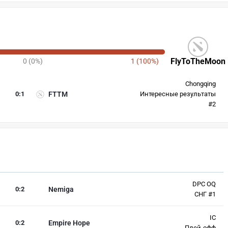
FlyToTheMoon
0 (0%)
1 (100%)
Chongqing
0
:
1
FTTM
Интересные результаты
#2
DPC OQ
0
:
2
Nemiga
СНГ #1
IC
0
:
2
Empire Hope
Плей-офф