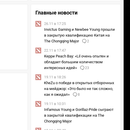
Главные новости
26.11 в 17:25
Invictus Gaming и Newbee Young прошли
в закрытую квалификацию Китая на
The Chongqing Major
2
22.11 в 17:47
Керри Peach Bay: «Lil очень опытен и
обладает большим количеством
интересных идей»
23
19.11 в 18:26
KheZu о победе в открытых отборочных
на мейджор: «Это было не так сложно,
как я ожидал»
8
19.11 в 10:31
Infamous Young и Gorillaz-Pride сыграют
в закрытой квалификации на The
Chongqing Major