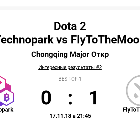
Dota 2
Technopark vs FlyToTheMoo
Chongqing Major Откр
Интересные результаты #2
BEST-OF-1
0
:
1
opark
FlyTo
17.11.18 в 21:45