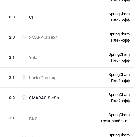
SpringCham
0
:
3
CF
Плей-офф
SpringCham
2
:
0
SMARACIS eSp
Плей-офф
SpringCham
2
:
1
Yolo
Плей-офф
SpringCham
2
:
1
LuckyGaming
Плей-офф
SpringCham
0
:
2
SMARACIS eSp
Плей-офф
SpringCham
2
:
1
КБУ
Групповой этап
SpringCham