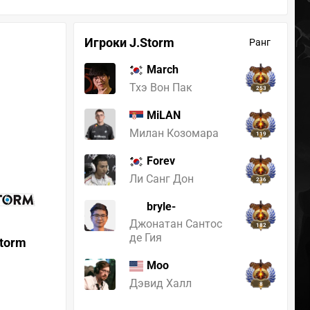
Игроки J.Storm
Ранг
March
Тхэ Вон Пак
253
MiLAN
Милан Козомара
119
Forev
Ли Санг Дон
236
bryle-
Джонатан Сантос
182
де Гия
Storm
Moo
Дэвид Халл
8