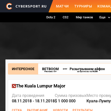
МАТЧИ
ТУРНИРЫ
КОМАН
Dota 2
CS2
Мир танков
Еще
ИНТЕРЕСНОЕ
BETBOOM
Разыгрываем айфон
Реклама 18+
за прогнозы на MLBB
The Kuala Lumpur Major
Дата проведения
Сумма призовых
Место прове
08.11.2018 - 18.11.2018
$ 1 000 000
Куала-Лумпу
СЕТКА
РАСПИСАНИЕ
НОВОСТИ
РЕЗУЛЬТАТЫ