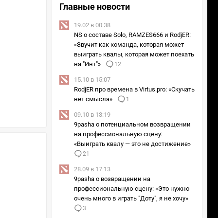
Главные новости
19.02 в 00:38
NS о составе Solo, RAMZES666 и RodjER:
«Звучит как команда, которая может
выиграть квалы, которая может поехать
на "Инт"»
12
15.10 в 15:07
RodjER про времена в Virtus.pro: «Скучать
нет смысла»
1
09.10 в 13:19
9pasha о потенциальном возвращении
на профессиональную сцену:
«Выиграть квалу — это не достижение»
21
28.09 в 17:13
9pasha о возвращении на
профессиональную сцену: «Это нужно
очень много в играть "Доту", я не хочу»
3