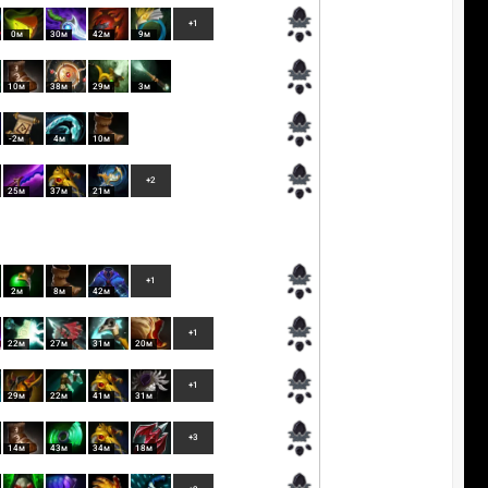
+1
0м
30м
42м
9м
10м
38м
29м
3м
-2м
4м
10м
+2
25м
37м
21м
+1
2м
8м
42м
+1
22м
27м
31м
20м
+1
29м
22м
41м
31м
+3
14м
43м
34м
18м