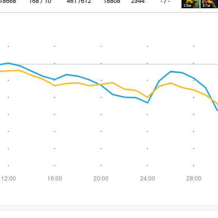
18668
168 / 10
461 /612
18808
2344
- / -
23м
37м