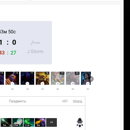
43м 50с
1
:
0
J.Storm
43
:
27
15
16
17
18
19
20
21
22
Предметы
НП
Шард
+3
5м
25м
11м
9м