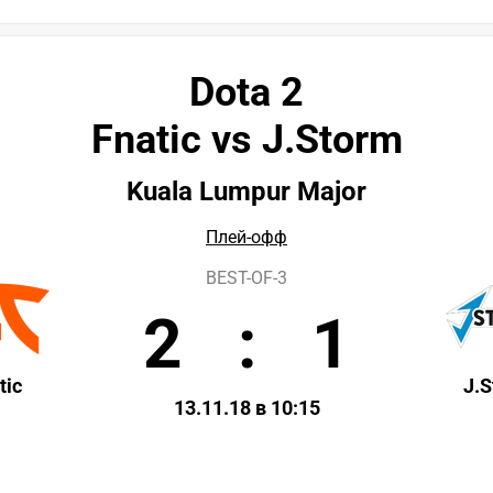
Dota 2
Fnatic vs J.Storm
Kuala Lumpur Major
Плей-офф
BEST-OF-3
2
:
1
tic
J.
13.11.18 в 10:15