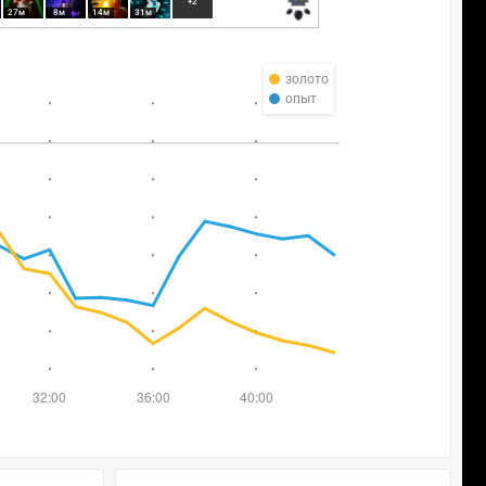
+2
27м
8м
14м
31м
золото
опыт