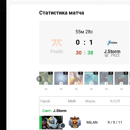
Статистика матча
55м 28с
0
:
1
Fnatic
J.Storm
30
:
38
7922
1
2
3
4
5
6
Герой
MMR
Игрок
У/С/П
Свет:
J.Storm
MiLAN
9 / 9 / 11
119
20