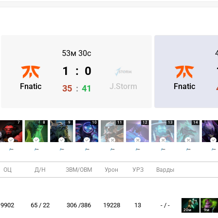
53м 30с
1
:
0
Fnatic
J.Storm
Fnatic
35
:
41
7
8
9
10
11
12
13
14
ОЦ
Д/Н
ЗВМ/ОВМ
Урон
УРЗ
Варды
9902
65 / 22
306 /386
19228
13
- / -
20м
9м