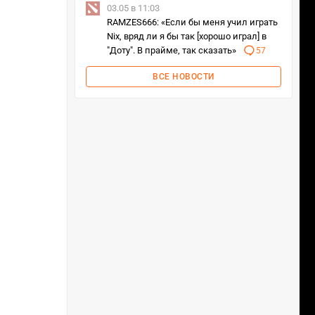
03.05 в 11:03
RAMZES666: «Если бы меня учил играть
Nix, вряд ли я бы так [хорошо играл] в
"Доту". В прайме, так сказать»
57
ВСЕ НОВОСТИ