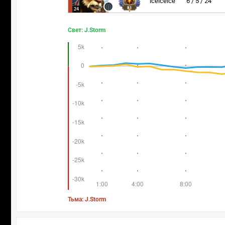
iceiceice
6 / 5 / 24
81
24
Свет: J.Storm
Тьма: J.Storm