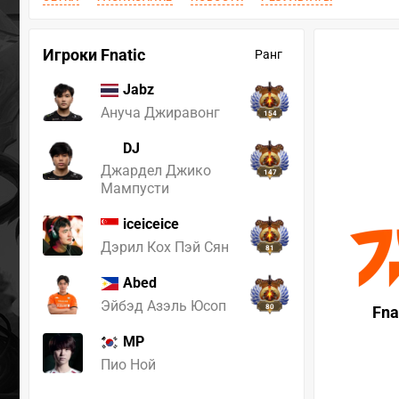
Игроки Fnatic
Ранг
Jabz
Ануча Джиравонг
154
DJ
Джардел Джико
147
Мампусти
iceiceice
Дэрил Кох Пэй Сян
81
Abed
Эйбэд Азэль Юсоп
80
Fna
MP
272
Пио Ной