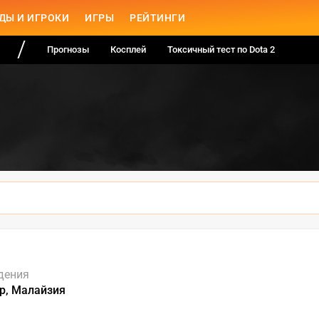
ДЫ И ИГРОКИ
ИГРЫ
РЕЙТИНГИ
Прогнозы
Косплей
Токсичный тест по Dota 2
дения
р, Малайзия