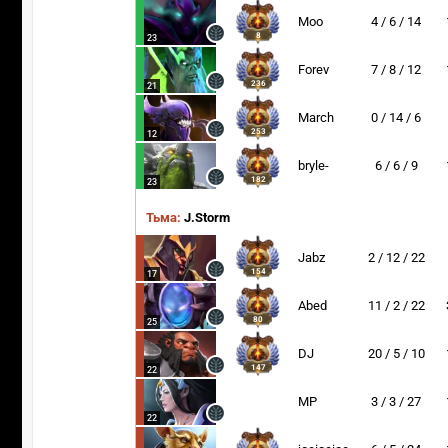
Moo
4 / 6 / 14
8
23
Forev
7 / 8 / 12
236
21
March
0 / 14 / 6
253
12
bryle-
6 / 6 / 9
182
23
Тьма:
J.Storm
Jabz
2 / 12 / 22
154
17
Abed
11 / 2 / 22
80
25
DJ
20 / 5 / 10
147
22
272
MP
3 / 3 / 27
22