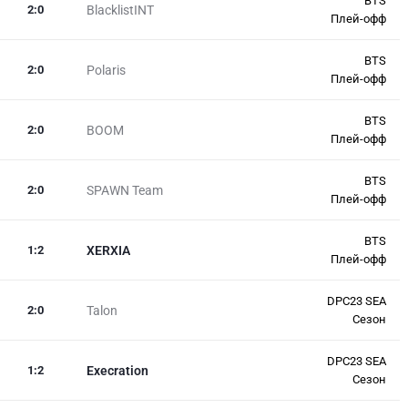
BTS
2
:
0
BlacklistINT
Плей-офф
BTS
2
:
0
Polaris
Плей-офф
BTS
2
:
0
BOOM
Плей-офф
BTS
2
:
0
SPAWN Team
Плей-офф
BTS
1
:
2
XERXIA
Плей-офф
DPC23 SEA
2
:
0
Talon
Сезон
DPC23 SEA
1
:
2
Execration
Сезон