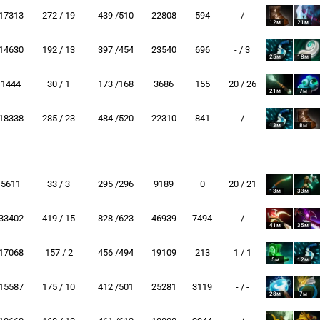
17313
272 / 19
439 /510
22808
594
- / -
12м
21м
14630
192 / 13
397 /454
23540
696
- / 3
25м
18м
1444
30 / 1
173 /168
3686
155
20 / 26
21м
7м
18338
285 / 23
484 /520
22310
841
- / -
13м
8м
5611
33 / 3
295 /296
9189
0
20 / 21
13м
33м
33402
419 / 15
828 /623
46939
7494
- / -
41м
35м
17068
157 / 2
456 /494
19109
213
1 / 1
5м
12м
15587
175 / 10
412 /501
25281
3119
- / -
28м
7м