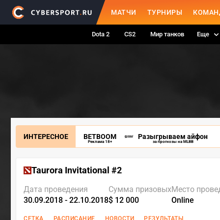
МАТЧИ
ТУРНИРЫ
КОМАН
Dota 2
CS2
Мир танков
Еще
ИНТЕРЕСНОЕ
BETBOOM
Разыгрываем айфон
Реклама 18+
за прогнозы на MLBB
Taurora Invitational #2
Дата проведения
Сумма призовых
Место прове
30.09.2018 - 22.10.2018
$ 12 000
Online
СЕТКА
РАСПИСАНИЕ
НОВОСТИ
РЕЗУЛЬТАТЫ