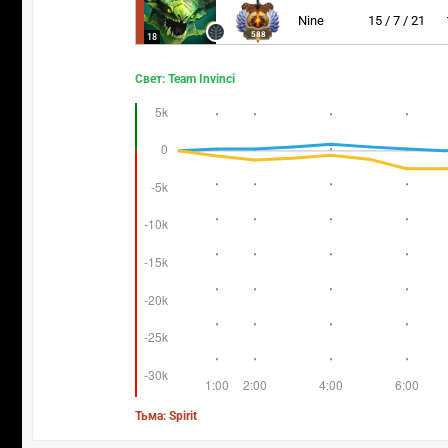
Nine
15 / 7 / 21
588
18
Свет: Team Invinci
Тьма: Spirit