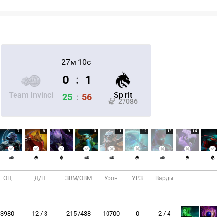
27м 10с
0
:
1
Team Invinci
Spirit
25
:
56
27086
7
8
9
10
11
12
13
14
ОЦ
Д/Н
ЗВМ/ОВМ
Урон
УРЗ
Варды
3980
12 / 3
215 /438
10700
0
2 / 4