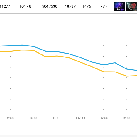
11277
104 / 8
504 /530
18737
1476
- / -
14м
20м