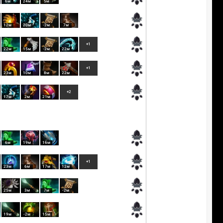
6м
24м
5м
12м
20м
-2м
7м
+1
22м
15м
-2м
22м
+1
23м
10м
8м
22м
+2
17м
2м
21м
6м
19м
16м
+1
23м
6м
17м
12м
25м
3м
7м
-2м
19м
-2м
15м