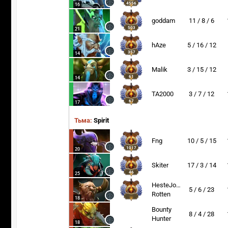
4556
16
goddam
11 / 8 / 6
503
21
hAze
5 / 16 / 12
357
14
Malik
3 / 15 / 12
61
14
TA2000
3 / 7 / 12
67
17
Тьма:
Spirit
Fng
10 / 5 / 15
1017
20
Skiter
17 / 3 / 14
46
25
HesteJoe-
5 / 6 / 23
Rotten
18
Bounty
8 / 4 / 28
Hunter
18