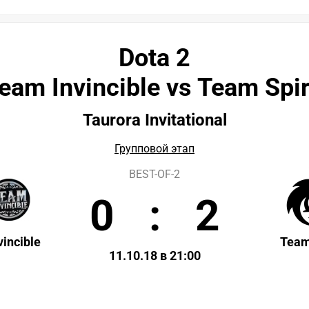
Dota 2
eam Invincible vs Team Spir
Taurora Invitational
Групповой этап
BEST-OF-2
0
:
2
incible
Team
11.10.18 в 21:00