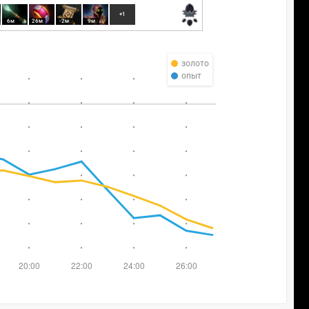
+1
6м
26м
-2м
9м
золото
опыт