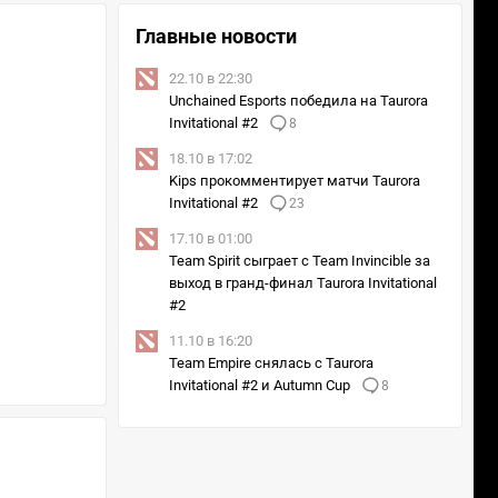
Главные новости
22.10 в 22:30
Unchained Esports победила на Taurora
Invitational #2
8
18.10 в 17:02
Kips прокомментирует матчи Taurora
Invitational #2
23
17.10 в 01:00
Team Spirit сыграет с Team Invincible за
выход в гранд-финал Taurora Invitational
#2
11.10 в 16:20
Team Empire снялась с Taurora
Invitational #2 и Autumn Cup
8