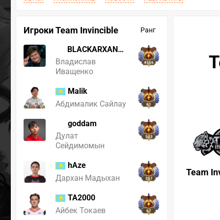
Игроки Team Invincible
Ранг
BLACKARXANGEL
T
Владислав
4556
Иващенко
Malik
Абдималик Сайлау
61
goddam
Дулат
503
Сейдимомын
hAze
Team Inv
Дархан Мадыхан
357
TA2000
Айбек Токаев
67