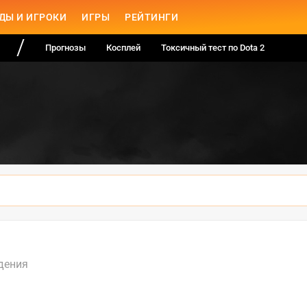
ДЫ И ИГРОКИ
ИГРЫ
РЕЙТИНГИ
Прогнозы
Косплей
Токсичный тест по Dota 2
дения