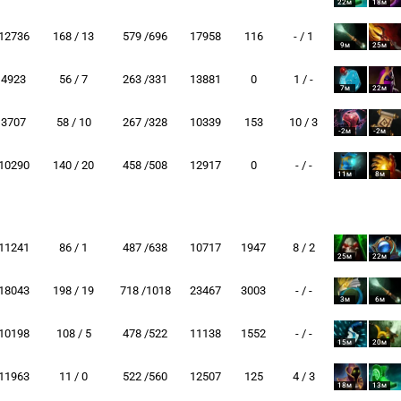
22м
18м
12736
168 / 13
579 /696
17958
116
- / 1
9м
25м
4923
56 / 7
263 /331
13881
0
1 / -
7м
22м
3707
58 / 10
267 /328
10339
153
10 / 3
-2м
-2м
10290
140 / 20
458 /508
12917
0
- / -
11м
8м
11241
86 / 1
487 /638
10717
1947
8 / 2
25м
22м
18043
198 / 19
718 /1018
23467
3003
- / -
3м
6м
10198
108 / 5
478 /522
11138
1552
- / -
15м
20м
11963
11 / 0
522 /560
12507
125
4 / 3
18м
13м