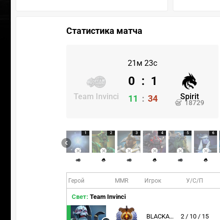
Статистика матча
21м 23с
0
:
1
Team Invinci
Spirit
11
:
34
18729
1
2
3
4
5
6
Герой
MMR
Игрок
У/С/П
Свет:
Team Invinci
BLACKARXANGEL
2 / 10 / 15