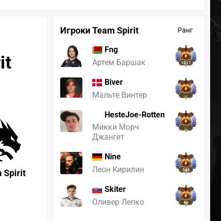
Игроки Team Spirit
Ранг
Fng
it
Артем Баршак
1017
Biver
Мальте Винтер
HesteJoe-Rotten
Микки Морч
Джангет
Nine
Леон Кирилин
 Spirit
588
Skiter
Оливер Лепко
46