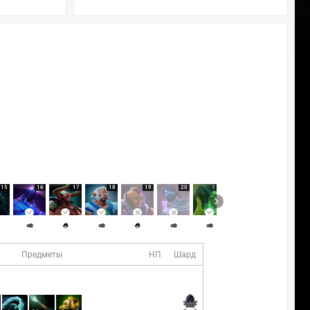
15
16
17
18
19
20
21
22
Предметы
НП
Шард