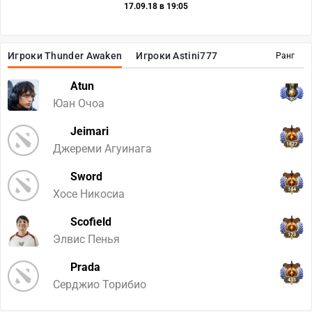
17.09.18 в 19:05
Игроки Thunder Awaken
Игроки Astini777
Ранг
Atun
2505
Юан Очоа
Jeimari
1827
Джереми Агуинага
Sword
144
Хосе Никосиа
Scofield
173
Элвис Пенья
Prada
435
Серджио Торибио