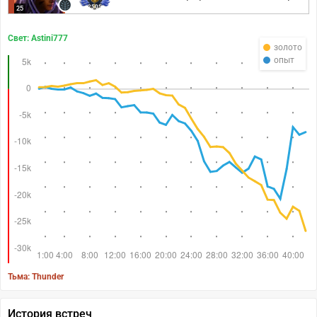
2505
25
Свет: Astini777
золото
опыт
Тьма: Thunder
История встреч