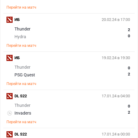
Перейти на матч
ИБ
20.02.24 в 17:00
Thunder
2
0
Hydra
Перейти на матч
ИБ
19.02.24 в 19:30
Thunder
0
2
PSG Quest
Перейти на матч
DL S22
17.01.24 в 04:00
Thunder
0
2
Invaders
Перейти на матч
DL S22
17.01.24 в 00:00