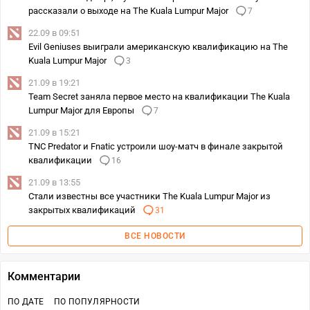
рассказали о выходе на The Kuala Lumpur Major
7
22.09 в 09:51
Evil Geniuses выиграли американскую квалификацию на The
Kuala Lumpur Major
3
21.09 в 19:21
Team Secret заняла первое место на квалификации The Kuala
Lumpur Major для Европы
7
21.09 в 15:21
TNC Predator и Fnatic устроили шоу-матч в финале закрытой
квалификации
16
21.09 в 13:55
Стали известны все участники The Kuala Lumpur Major из
закрытых квалификаций
31
ВСЕ НОВОСТИ
Комментарии
ПО ДАТЕ
ПО ПОПУЛЯРНОСТИ