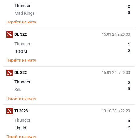
Thunder
2
0
Mad Kings
Перейти на матч
DL S22
16.01.24 в 20:00
Thunder
1
2
BOOM
Перейти на матч
DL S22
15.01.24 в 20:00
Thunder
2
0
Silk
Перейти на матч
TI 2023
13.10.23 в 22:20
Thunder
0
2
Liquid
Перейти на матч