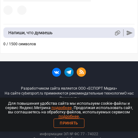
Напиши, что думаешь
0 / 1500 символов
Разработчиком сайта является ООО «ЕСПОРТ Медиа»
На сайте cybersport.ru применяются рекомендательные технологии
О нас
Документы
Для повышения удобства сайта мы используем cookie-файлы и
сервис Яндекс.Метрика
подробнее
. Продолжая использовать сайт,
© ООО «Киберспорт.ру» — Все права защищены
вы соглашаетесь на обработку файлов, используемых сервисом
подробнее
.
18+
ПРИНЯТЬ
ООО «Киберспорт.ру». Свидетельство о регистрации средств массовой
информации ЭЛ № ФС 77 - 74
022