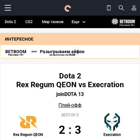
Dota 2
CS2
Мир танков
Еще
ИНТЕРЕСНОЕ
BETBOOM
Разыгрываем айфон
Реклама 18+
за прогнозы на MLBB
Dota 2
Rex Regum QEON vs Execration
joinDOTA 13
Плей-офф
BEST-OF-5
2
:
3
Rex Regum QEON
Execration