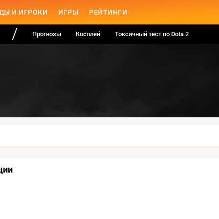
ДЫ И ИГРОКИ
ИГРЫ
РЕЙТИНГИ
Прогнозы
Косплей
Токсичный тест по Dota 2
ции