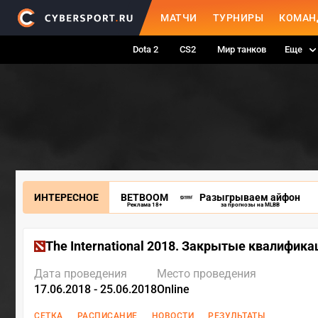
МАТЧИ
ТУРНИРЫ
КОМАН
Dota 2
CS2
Мир танков
Еще
ИНТЕРЕСНОЕ
BETBOOM
Разыгрываем айфон
Реклама 18+
за прогнозы на MLBB
The International 2018. Закрытые квалифика
Дата проведения
Место проведения
17.06.2018 - 25.06.2018
Online
СЕТКА
РАСПИСАНИЕ
НОВОСТИ
РЕЗУЛЬТАТЫ