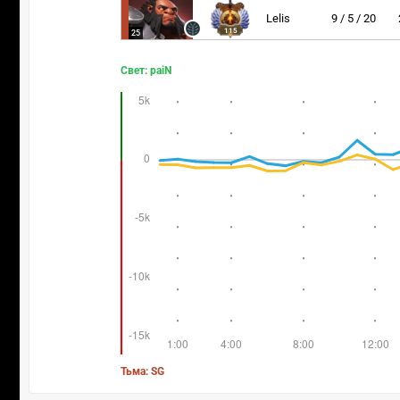
Lelis
9 / 5 / 20
115
25
Свет: paiN
Тьма: SG