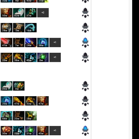
32м
9м
40м
25м
+2
50м
42м
37м
28м
-2м
16м
+1
41м
7м
24м
38м
+1
20м
38м
45м
0м
36м
0м
20м
47м
33м
47м
44м
20м
28м
+1
30м
23м
31м
45м