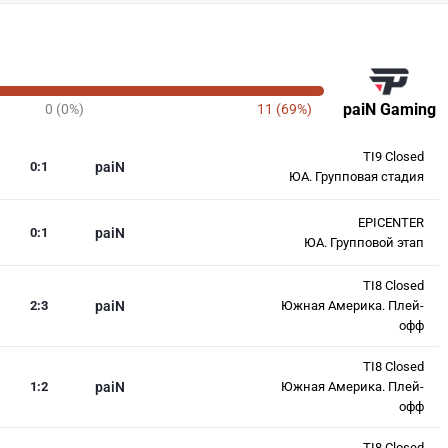
paiN Gaming
0 (0%)
11 (69%)
TI9 Closed
0
:
1
paiN
ЮА. Групповая стадия
EPICENTER
0
:
1
paiN
ЮА. Групповой этап
TI8 Closed
2
:
3
paiN
Южная Америка. Плей-
офф
TI8 Closed
1
:
2
paiN
Южная Америка. Плей-
офф
TI8 Closed