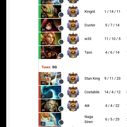
17
25
Kingrd
1 / 14 / 11
737
22
Duster
5 / 7 / 14
214
24
w33
11 / 10 / 5
166
25
Tavo
4 / 6 / 14
1982
22
Тьма:
SG
Stan King
9 / 11 / 23
147
23
Costabile
14 / 4 / 12
254
25
4dr
4 / 4 / 22
504
24
Naga
6 / 5 / 25
Siren
25