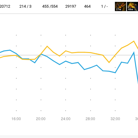
20712
214 / 3
455 /554
29197
464
1 / -
27м
48м