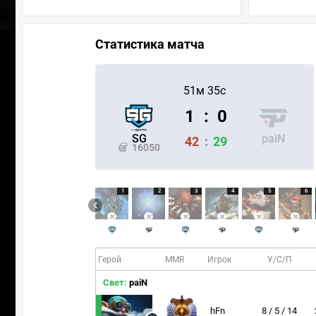
Статистика матча
51м 35с
1
:
0
SG
paiN
42
:
29
16050
1
2
3
4
5
6
Герой
MMR
Игрок
У/С/П
Свет:
paiN
hFn
8 / 5 / 14