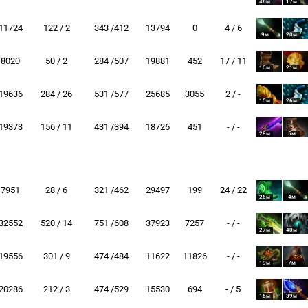
46м
17м
11724
122 / 2
343 /412
13794
0
4 / 6
9м
20м
8020
50 / 2
284 /507
19881
452
17 / 11
10м
21м
19636
284 / 26
531 /577
25685
3055
2 / -
15м
26м
19373
156 / 11
431 /394
18726
451
- / -
28м
5м
7951
28 / 6
321 /462
29497
199
24 / 22
26м
4м
32552
520 / 14
751 /608
37923
7257
- / -
27м
40м
19556
301 / 9
474 /484
11622
11826
- / -
19м
7м
20286
212 / 3
474 /529
15530
694
- / 5
16м
39м