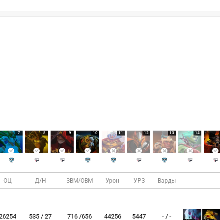
7
8
9
10
11
12
13
14
ОЦ
Д/Н
ЗВМ/ОВМ
Урон
УРЗ
Варды
26254
535 / 27
716 /656
44256
5447
- / -