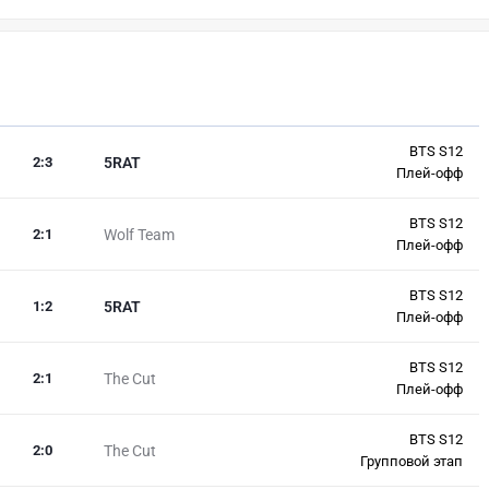
BTS S12
2
:
3
5RAT
Плей-офф
BTS S12
2
:
1
Wolf Team
Плей-офф
BTS S12
1
:
2
5RAT
Плей-офф
BTS S12
2
:
1
The Cut
Плей-офф
BTS S12
2
:
0
The Cut
Групповой этап