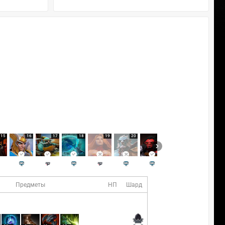
15
16
17
18
19
20
21
22
Предметы
НП
Шард