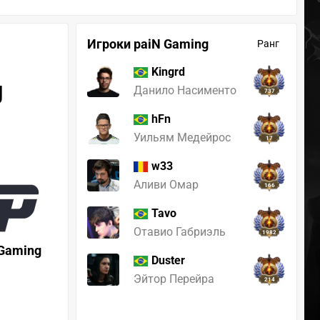
Игроки paiN Gaming
Ранг
Kingrd
g
Данило Насименто
737
hFn
Уильям Медейрос
17
w33
Аливи Омар
166
Tavo
Отавио Габриэль
1982
 Gaming
Duster
Эйтор Перейра
214