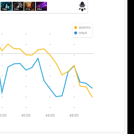
16м
24м
37м
48м
золото
опыт