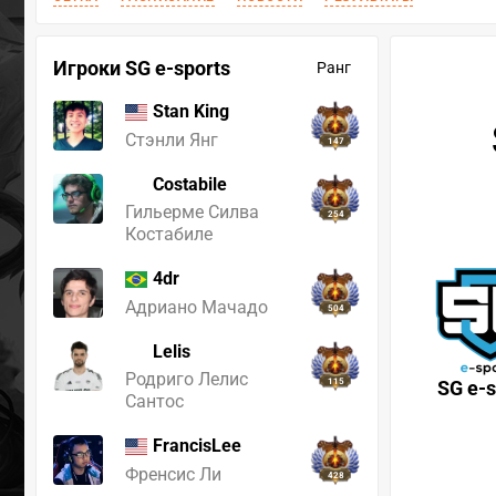
Игроки SG e-sports
Ранг
Stan King
Стэнли Янг
147
Costabile
Гильерме Силва
254
Костабиле
4dr
Адриано Мачадо
504
Lelis
Родриго Лелис
115
SG e-s
Сантос
FrancisLee
Френсис Ли
428