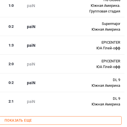
1
:
0
paiN
Южная Америка.
Групповая стадия
Supermajor
0
:
2
paiN
Южная Америка
EPICENTER
1
:
3
paiN
ЮА Плей-офф
EPICENTER
2
:
0
paiN
ЮА Плей-офф
DL 9
0
:
2
paiN
Южная Америка
DL 9
2
:
1
paiN
Южная Америка
ПОКАЗАТЬ ЕЩЕ