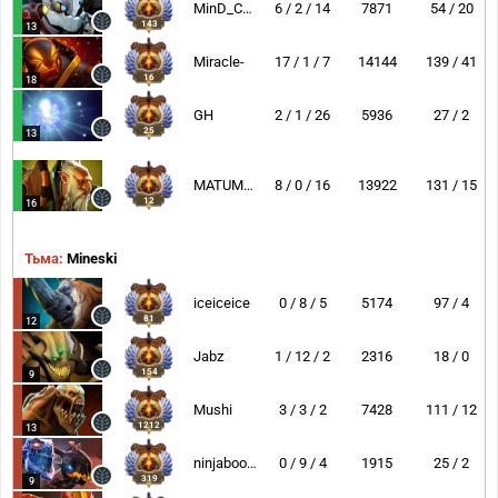
MinD_ContRoL
6 / 2 / 14
7871
54 / 20
143
13
Miracle-
17 / 1 / 7
14144
139 / 41
16
18
GH
2 / 1 / 26
5936
27 / 2
25
13
MATUMBAMAN
8 / 0 / 16
13922
131 / 15
12
16
Тьма:
Mineski
iceiceice
0 / 8 / 5
5174
97 / 4
81
12
Jabz
1 / 12 / 2
2316
18 / 0
154
9
Mushi
3 / 3 / 2
7428
111 / 12
1212
13
ninjaboogie
0 / 9 / 4
1915
25 / 2
319
9