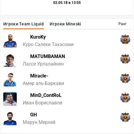
02.05.18 в 13:55
Игроки Team Liquid
Игроки Mineski
Ранг
KuroKy
Куро Салехи Тахасоми
MATUMBAMAN
12
Лассе Урпалайнен
Miracle-
16
Амер аль-Баркави
MinD_ContRoL
143
Иван Бориславов
GH
25
Марун Мерхей