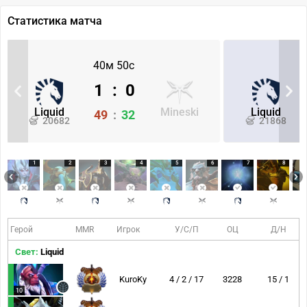
Статистика матча
40м 50с
1
:
0
Liquid
Mineski
Liquid
49
:
32
20682
21868
1
2
3
4
5
6
7
8
Герой
MMR
Игрок
У/С/П
ОЦ
Д/Н
Свет:
Liquid
KuroKy
4 / 2 / 17
3228
15 / 1
10