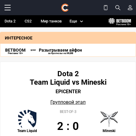
Dota 2
CS2
Мир танков
Еще
ИНТЕРЕСНОЕ
BETBOOM
Разыгрываем айфон
Реклама 18+
за прогнозы на MLBB
Dota 2
Team Liquid vs Mineski
EPICENTER
Групповой этап
BEST-OF-3
2
:
0
Team Liquid
Mineski