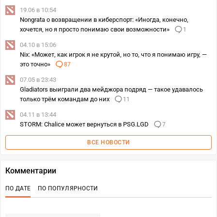
19.06 в 10:54
Nongrata о возвращении в киберспорт: «Иногда, конечно,
хочется, но я просто понимаю свои возможности»
1
04.10 в 15:06
Nix: «Может, как игрок я не крутой, но то, что я понимаю игру, —
это точно»
87
07.05 в 23:43
Gladiators выиграли два мейджора подряд — такое удавалось
только трём командам до них
11
04.11 в 13:44
STORM: Chalice может вернуться в PSG.LGD
7
ВСЕ НОВОСТИ
Комментарии
ПО ДАТЕ
ПО ПОПУЛЯРНОСТИ