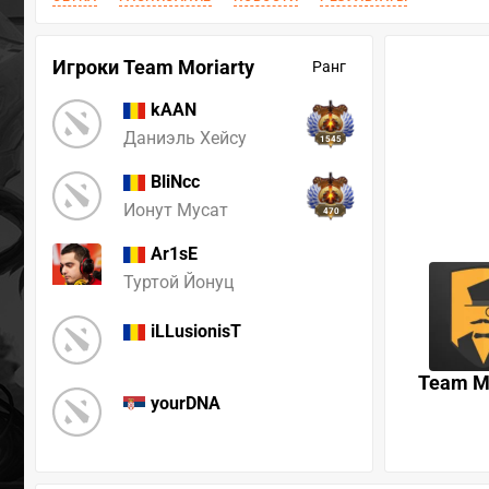
Игроки Team Moriarty
Ранг
kAAN
Даниэль Хейсу
1545
BliNcc
Ионут Мусат
470
Ar1sE
Туртой Йонуц
iLLusionisT
Team Mo
yourDNA