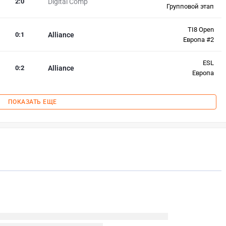
2
:
0
Digital Comp
Групповой этап
TI8 Open
0
:
1
Alliance
Европа #2
ESL
0
:
2
Alliance
Европа
ПОКАЗАТЬ ЕЩЕ