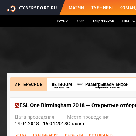
МАТЧИ
ТУРНИРЫ
КОМАН
Dota 2
CS2
Мир танков
Еще
ИНТЕРЕСНОЕ
BETBOOM
Разыгрываем айфон
Реклама 18+
за прогнозы на MLBB
ESL One Birmingham 2018 — Открытые отбо
Дата проведения
Место проведения
14.04.2018 - 16.04.2018
Онлайн
СЕТКА
РАСПИСАНИЕ
НОВОСТИ
РЕЗУЛЬТАТЫ