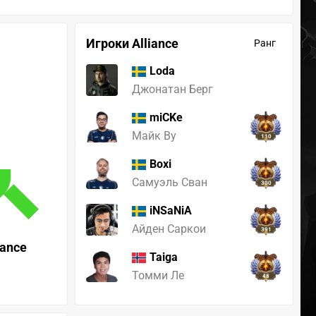
Игроки Alliance
Ранг
Loda
Джонатан Берг
miCKe
Майк Ву
110
Boxi
Самуэль Сван
300
iNSaNiA
Айден Саркои
391
iance
Taiga
Томми Ле
48