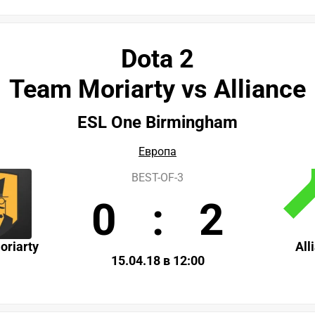
Dota 2
Team Moriarty vs Alliance
ESL One Birmingham
Европа
BEST-OF-3
0
:
2
riarty
All
15.04.18 в 12:00