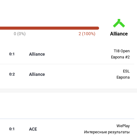
Alliance
0 (0%)
2 (100%)
TI8 Open
0
:
1
Alliance
Европа #2
ESL
0
:
2
Alliance
Европа
WePlay
0
:
1
ACE
Интересные результаты