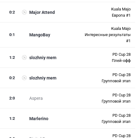
Kuala Majo
0
:
2
Major Attend
Европа #1
Kuala Majo
0
:
1
MangoBay
Интересные результаты
#1
PD Cup 28
1
:
2
slozhniy mem
Плей-офф
PD Cup 28
0
:
2
slozhniy mem
Групповой этап
PD Cup 28
2
:
0
Aspera
Групповой этап
PD Cup 28
1
:
2
Marlerino
Групповой этап
PD Cup 28