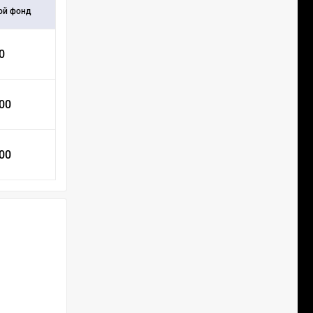
ой фонд
0
000
000