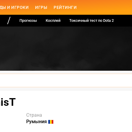
ДЫ И ИГРОКИ
ИГРЫ
РЕЙТИНГИ
Прогнозы
Косплей
Токсичный тест по Dota 2
nisT
Страна
Румыния