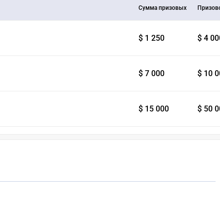
Сумма призовых
Призов
$ 1 250
$ 4 00
$ 7 000
$ 10 
$ 15 000
$ 50 