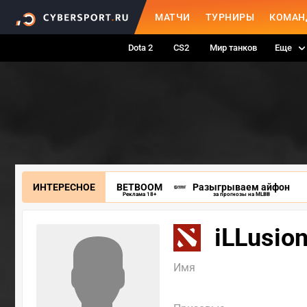
МАТЧИ
ТУРНИРЫ
КОМАН
Dota 2
CS2
Мир танков
Еще
ИНТЕРЕСНОЕ
BETBOOM
Разыгрываем айфон
Реклама 18+
за прогнозы на MLBB
iLLusio
Имя