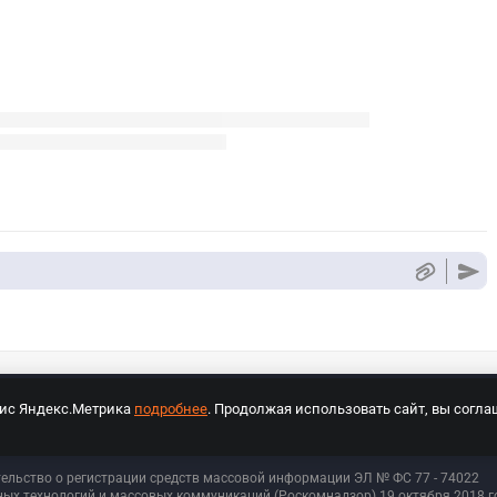
вис Яндекс.Метрика
подробнее
. Продолжая использовать сайт, вы согла
СПОРТ Медиа»
На сайте cybersport.ru применяются рекомендательные техноло
тельство о регистрации средств массовой информации ЭЛ № ФС 77 - 74
022
ых технологий и массовых коммуникаций (Роскомнадзор) 19 октября 2018 го