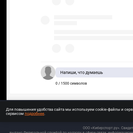
Напиши, что думаешь
0 / 1500 символов
Для повышения удобства сайта мы используем cookie-файлы и сер
сервисом
подробнее
.
Разработчиком сайта является ООО «Е
ООО «Киберспорт.ру». Свиде
выдано Федеральной службой по надзору в сфере связи, информационн