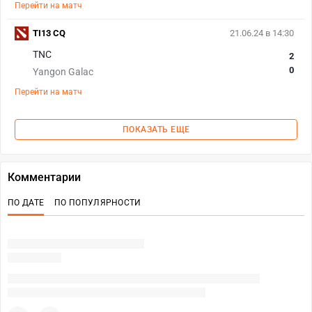
Перейти на матч
TI13 CQ
21.06.24 в 14:30
TNC
2
0
Yangon Galac
Перейти на матч
ПОКАЗАТЬ ЕЩЕ
Комментарии
ПО ДАТЕ
ПО ПОПУЛЯРНОСТИ