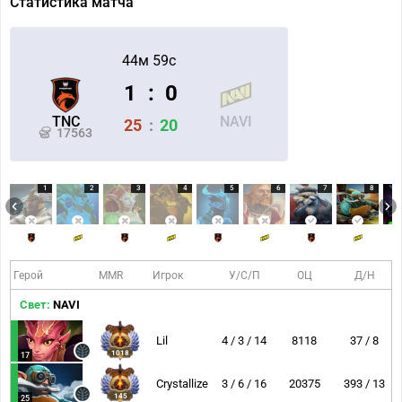
Статистика матча
44м 59с
1
:
0
TNC
NAVI
25
:
20
17563
1
2
3
4
5
6
7
8
Герой
MMR
Игрок
У/С/П
ОЦ
Д/Н
Свет:
NAVI
Lil
4 / 3 / 14
8118
37 / 8
1018
17
Crystallize
3 / 6 / 16
20375
393 / 13
145
25