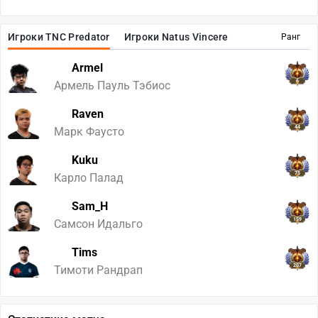
Игроки TNC Predator
Игроки Natus Vincere
Ранг
Armel
6
Армель Пауль Тэбиос
Raven
44
Марк Фаусто
Kuku
75
Карло Палад
Sam_H
159
Самсон Идальго
Tims
207
Тимоти Рандрап