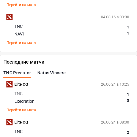
Перейти на матч
04.08.16 в 00:30
TNC
1
1
NAVI
Перейти на матч
Последние матчи
TNC Predator
Natus Vincere
Elite CQ
26.06.24 в 10:25
TNC
1
3
Execration
Перейти на матч
Elite CQ
26.06.24 в 08:00
TNC
2