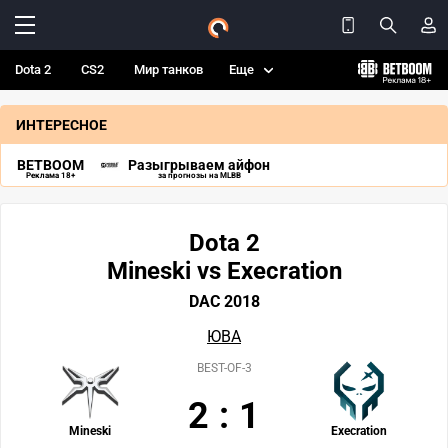
Dota 2
CS2
Мир танков
Еще
ИНТЕРЕСНОЕ
BETBOOM
Разыгрываем айфон
Реклама 18+
за прогнозы на MLBB
Dota 2
Mineski vs Execration
DAC 2018
ЮВА
BEST-OF-3
2
:
1
Mineski
Execration