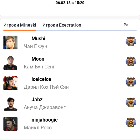
06.02.18 в 15:20
Игроки Mineski
Игроки Execration
Ранг
Mushi
1212
Чай Ё Фун
Moon
327
Кам Бун Сенг
iceiceice
86
Дэрил Кох Пэй Сян
Jabz
189
Ануча Джиравонг
ninjaboogie
319
Майкл Росс