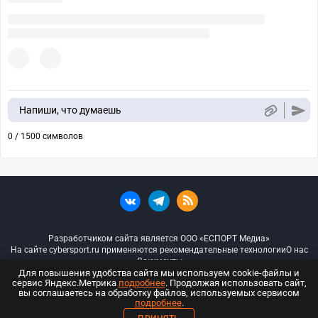
Напиши, что думаешь
0 / 1500 символов
Разработчиком сайта является ООО «ЕСПОРТ Медиа»
На сайте cybersport.ru применяются рекомендательные технологии
О нас
Документы
Для повышения удобства сайта мы используем cookie-файлы и
сервис Яндекс.Метрика
подробнее
. Продолжая использовать сайт,
© ООО «Киберспорт.ру» — Все права защищены
вы соглашаетесь на обработку файлов, используемых сервисом
подробнее
.
18+