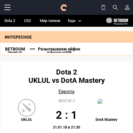
Dota 2
CS2
Мир танков
Еще
ИНТЕРЕСНОЕ
BETBOOM
Разыгрываем айфон
Реклама 18+
за прогнозы на MLBB
Dota 2
UKLUL vs DotA Mastery
Европа
BEST-OF-3
2
:
1
UKLUL
DotA Mastery
31.01.18 в 21:30