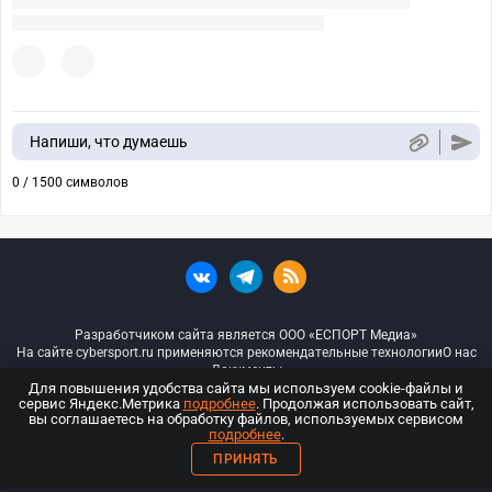
Напиши, что думаешь
0 / 1500 символов
Разработчиком сайта является ООО «ЕСПОРТ Медиа»
На сайте cybersport.ru применяются рекомендательные технологии
О нас
Документы
Для повышения удобства сайта мы используем cookie-файлы и
сервис Яндекс.Метрика
подробнее
. Продолжая использовать сайт,
© ООО «Киберспорт.ру» — Все права защищены
вы соглашаетесь на обработку файлов, используемых сервисом
подробнее
.
18+
ПРИНЯТЬ
ООО «Киберспорт.ру». Свидетельство о регистрации средств массовой