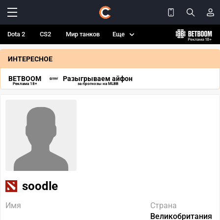
Dota 2
CS2
Мир танков
Еще
ИНТЕРЕСНОЕ
BETBOOM
Разыгрываем айфон
Реклама 18+
за прогнозы на MLBB
soodle
Имя
Страна
Великобритания