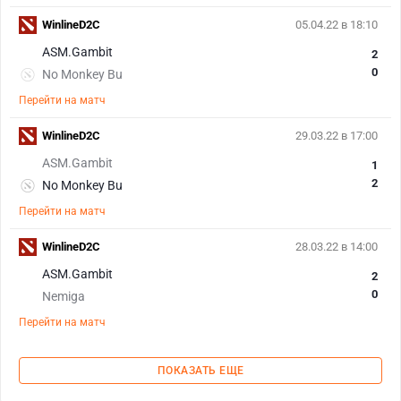
WinlineD2C
05.04.22 в 18:10
ASM.Gambit
2
0
No Monkey Bu
Перейти на матч
WinlineD2С
29.03.22 в 17:00
ASM.Gambit
1
2
No Monkey Bu
Перейти на матч
WinlineD2С
28.03.22 в 14:00
ASM.Gambit
2
0
Nemiga
Перейти на матч
ПОКАЗАТЬ ЕЩЕ