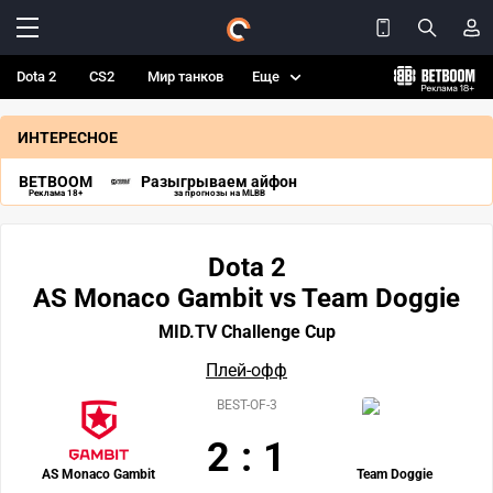
Dota 2
CS2
Мир танков
Еще
ИНТЕРЕСНОЕ
BETBOOM
Разыгрываем айфон
Реклама 18+
за прогнозы на MLBB
Dota 2
AS Monaco Gambit vs Team Doggie
MID.TV Challenge Cup
Плей-офф
BEST-OF-3
2
:
1
AS Monaco Gambit
Team Doggie